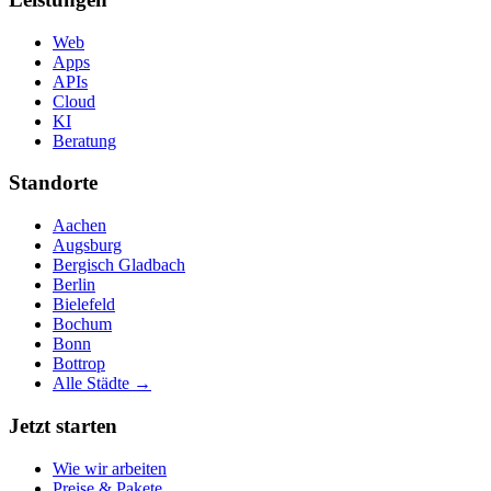
Web
Apps
APIs
Cloud
KI
Beratung
Standorte
Aachen
Augsburg
Bergisch Gladbach
Berlin
Bielefeld
Bochum
Bonn
Bottrop
Alle Städte →
Jetzt starten
Wie wir arbeiten
Preise & Pakete