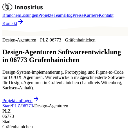
Branchen
Lösungen
Projekte
Team
Blog
Preise
Karriere
Kontakt
Kontakt
Design-Agenturen · PLZ 06773 · Gräfenhainichen
Design-Agenturen
Softwareentwicklung
in
06773
Gräfenhainichen
Design-System-Implementierung, Prototyping und Figma-to-Code
für UI/UX-Agenturen. Wir entwickeln maßgeschneiderte Software
für Design-Agenturen in Gräfenhainichen (Landkreis Wittenberg,
Sachsen-Anhalt).
Projekt anfragen
Start
/
PLZ
/
06773
/
Design-Agenturen
PLZ
06773
Stadt
Gräfenhainichen