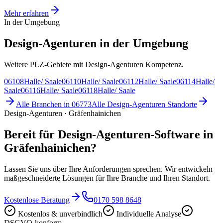
Mehr erfahren
In der Umgebung
Design-Agenturen in der Umgebung
Weitere PLZ-Gebiete mit Design-Agenturen Kompetenz.
06108
Halle/ Saale
06110
Halle/ Saale
06112
Halle/ Saale
06114
Halle/
Saale
06116
Halle/ Saale
06118
Halle/ Saale
Alle Branchen in
06773
Alle
Design-Agenturen
Standorte
Design-Agenturen · Gräfenhainichen
Bereit für Design-Agenturen-Software in
Gräfenhainichen?
Lassen Sie uns über Ihre Anforderungen sprechen. Wir entwickeln
maßgeschneiderte Lösungen für Ihre Branche und Ihren Standort.
Kostenlose Beratung
0170 598 8648
Kostenlos & unverbindlich
Individuelle Analyse
DSGVO-konform