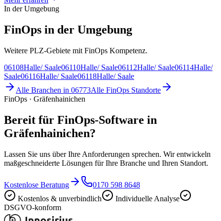
In der Umgebung
FinOps in der Umgebung
Weitere PLZ-Gebiete mit FinOps Kompetenz.
06108
Halle/ Saale
06110
Halle/ Saale
06112
Halle/ Saale
06114
Halle/
Saale
06116
Halle/ Saale
06118
Halle/ Saale
Alle Branchen in
06773
Alle
FinOps
Standorte
FinOps · Gräfenhainichen
Bereit für FinOps-Software in
Gräfenhainichen?
Lassen Sie uns über Ihre Anforderungen sprechen. Wir entwickeln
maßgeschneiderte Lösungen für Ihre Branche und Ihren Standort.
Kostenlose Beratung
0170 598 8648
Kostenlos & unverbindlich
Individuelle Analyse
DSGVO-konform