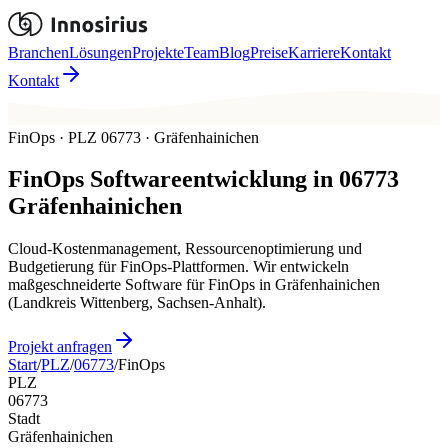
Branchen
Lösungen
Projekte
Team
Blog
Preise
Karriere
Kontakt
Kontakt
FinOps · PLZ 06773 · Gräfenhainichen
FinOps
Softwareentwicklung in
06773
Gräfenhainichen
Cloud-Kostenmanagement, Ressourcenoptimierung und
Budgetierung für FinOps-Plattformen. Wir entwickeln
maßgeschneiderte Software für FinOps in Gräfenhainichen
(Landkreis Wittenberg, Sachsen-Anhalt).
Projekt anfragen
Start
/
PLZ
/
06773
/
FinOps
PLZ
06773
Stadt
Gräfenhainichen