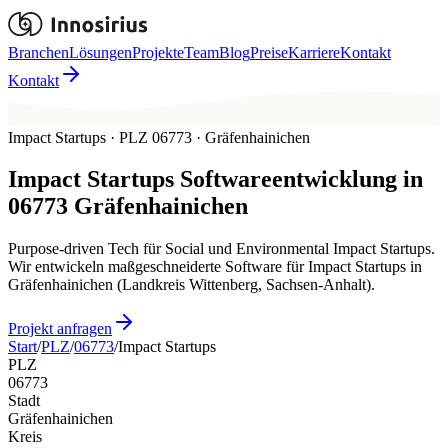
Branchen
Lösungen
Projekte
Team
Blog
Preise
Karriere
Kontakt
Kontakt
Impact Startups · PLZ 06773 · Gräfenhainichen
Impact Startups
Softwareentwicklung in
06773
Gräfenhainichen
Purpose-driven Tech für Social und Environmental Impact Startups.
Wir entwickeln maßgeschneiderte Software für Impact Startups in
Gräfenhainichen (Landkreis Wittenberg, Sachsen-Anhalt).
Projekt anfragen
Start
/
PLZ
/
06773
/
Impact Startups
PLZ
06773
Stadt
Gräfenhainichen
Kreis