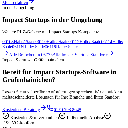
Mehr erfahren
In der Umgebung
Impact Startups in der Umgebung
Weitere PLZ-Gebiete mit Impact Startups Kompetenz.
06108
Halle/ Saale
06110
Halle/ Saale
06112
Halle/ Saale
06114
Halle/
Saale
06116
Halle/ Saale
06118
Halle/ Saale
Alle Branchen in
06773
Alle
Impact Startups
Standorte
Impact Startups · Gräfenhainichen
Bereit für Impact Startups-Software in
Gräfenhainichen?
Lassen Sie uns über Ihre Anforderungen sprechen. Wir entwickeln
maßgeschneiderte Lösungen für Ihre Branche und Ihren Standort.
Kostenlose Beratung
0170 598 8648
Kostenlos & unverbindlich
Individuelle Analyse
DSGVO-konform