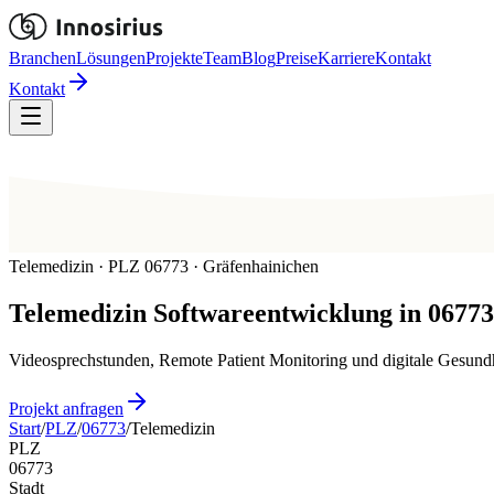
Branchen
Lösungen
Projekte
Team
Blog
Preise
Karriere
Kontakt
Kontakt
Telemedizin · PLZ 06773 · Gräfenhainichen
Telemedizin
Softwareentwicklung in
06773
Videosprechstunden, Remote Patient Monitoring und digitale Gesund
Projekt anfragen
Start
/
PLZ
/
06773
/
Telemedizin
PLZ
06773
Stadt