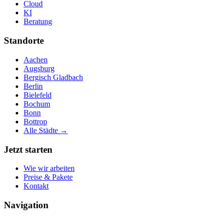
Cloud
KI
Beratung
Standorte
Aachen
Augsburg
Bergisch Gladbach
Berlin
Bielefeld
Bochum
Bonn
Bottrop
Alle Städte →
Jetzt starten
Wie wir arbeiten
Preise & Pakete
Kontakt
Navigation