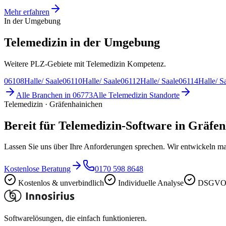
Mehr erfahren
In der Umgebung
Telemedizin in der Umgebung
Weitere PLZ-Gebiete mit Telemedizin Kompetenz.
06108
Halle/ Saale
06110
Halle/ Saale
06112
Halle/ Saale
06114
Halle/ S
Alle Branchen in
06773
Alle
Telemedizin
Standorte
Telemedizin · Gräfenhainichen
Bereit für Telemedizin-Software in Gräfe
Lassen Sie uns über Ihre Anforderungen sprechen. Wir entwickeln ma
Kostenlose Beratung
0170 598 8648
Kostenlos & unverbindlich
Individuelle Analyse
DSGVO-
Softwarelösungen, die einfach funktionieren.