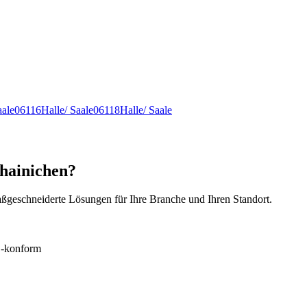
aale
06116
Halle/ Saale
06118
Halle/ Saale
nhainichen?
ßgeschneiderte Lösungen für Ihre Branche und Ihren Standort.
konform