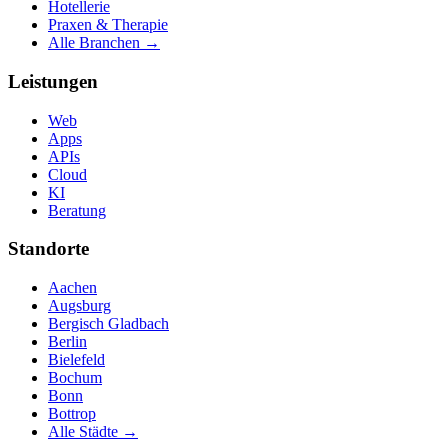
Hotellerie
Praxen & Therapie
Alle Branchen →
Leistungen
Web
Apps
APIs
Cloud
KI
Beratung
Standorte
Aachen
Augsburg
Bergisch Gladbach
Berlin
Bielefeld
Bochum
Bonn
Bottrop
Alle Städte →