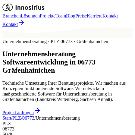
Branchen
Lösungen
Projekte
Team
Blog
Preise
Karriere
Kontakt
Kontakt
Unternehmensberatung · PLZ 06773 · Gräfenhainichen
Unternehmensberatung
Softwareentwicklung in
06773
Gräfenhainichen
Technische Umsetzung Ihrer Beratungsprojekte. Wir machen aus
Konzepten funktionierende Software. Wir entwickeln
maßgeschneiderte Software für Unternehmensberatung in
Gräfenhainichen (Landkreis Wittenberg, Sachsen-Anhalt).
Projekt anfragen
Start
/
PLZ
/
06773
/
Unternehmensberatung
PLZ
06773
Stadt