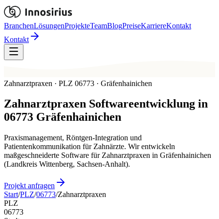
Branchen
Lösungen
Projekte
Team
Blog
Preise
Karriere
Kontakt
Kontakt
Zahnarztpraxen · PLZ 06773 · Gräfenhainichen
Zahnarztpraxen
Softwareentwicklung in
06773
Gräfenhainichen
Praxismanagement, Röntgen-Integration und
Patientenkommunikation für Zahnärzte. Wir entwickeln
maßgeschneiderte Software für Zahnarztpraxen in Gräfenhainichen
(Landkreis Wittenberg, Sachsen-Anhalt).
Projekt anfragen
Start
/
PLZ
/
06773
/
Zahnarztpraxen
PLZ
06773