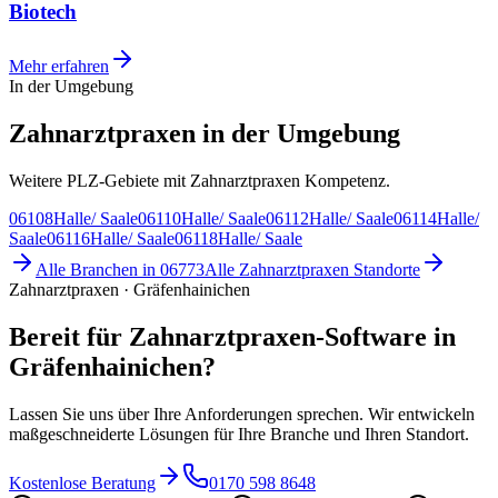
Biotech
Mehr erfahren
In der Umgebung
Zahnarztpraxen in der Umgebung
Weitere PLZ-Gebiete mit Zahnarztpraxen Kompetenz.
06108
Halle/ Saale
06110
Halle/ Saale
06112
Halle/ Saale
06114
Halle/
Saale
06116
Halle/ Saale
06118
Halle/ Saale
Alle Branchen in
06773
Alle
Zahnarztpraxen
Standorte
Zahnarztpraxen · Gräfenhainichen
Bereit für Zahnarztpraxen-Software in
Gräfenhainichen?
Lassen Sie uns über Ihre Anforderungen sprechen. Wir entwickeln
maßgeschneiderte Lösungen für Ihre Branche und Ihren Standort.
Kostenlose Beratung
0170 598 8648