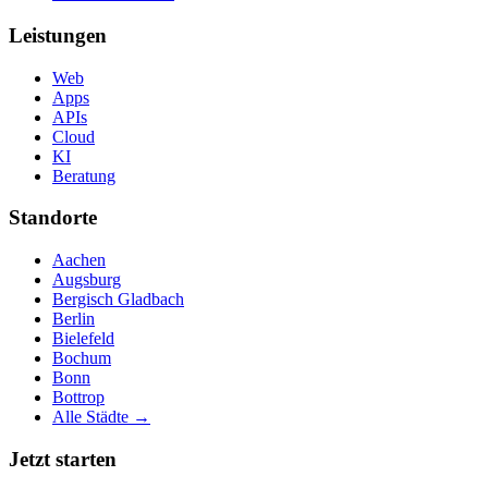
Leistungen
Web
Apps
APIs
Cloud
KI
Beratung
Standorte
Aachen
Augsburg
Bergisch Gladbach
Berlin
Bielefeld
Bochum
Bonn
Bottrop
Alle Städte →
Jetzt starten