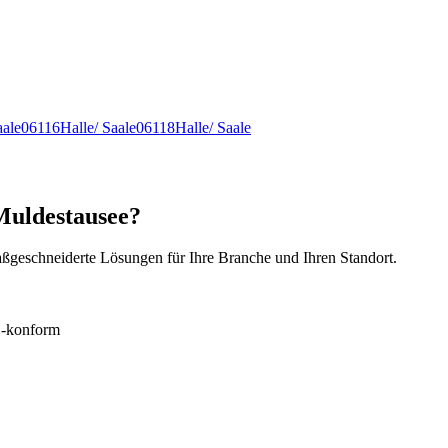
aale
06116
Halle/ Saale
06118
Halle/ Saale
Muldestausee?
ßgeschneiderte Lösungen für Ihre Branche und Ihren Standort.
konform