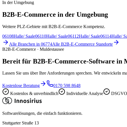
In der Umgebung
B2B-E-Commerce in der Umgebung
Weitere PLZ-Gebiete mit B2B-E-Commerce Kompetenz.
06108
Halle/ Saale
06110
Halle/ Saale
06112
Halle/ Saale
06114
Halle/ S
Alle Branchen in
06774
Alle
B2B-E-Commerce
Standorte
B2B-E-Commerce · Muldestausee
Bereit für B2B-E-Commerce-Software in 
Lassen Sie uns über Ihre Anforderungen sprechen. Wir entwickeln ma
Kostenlose Beratung
0170 598 8648
Kostenlos & unverbindlich
Individuelle Analyse
DSGVO-
Softwarelösungen, die einfach funktionieren.
Stuttgarter Straße 13