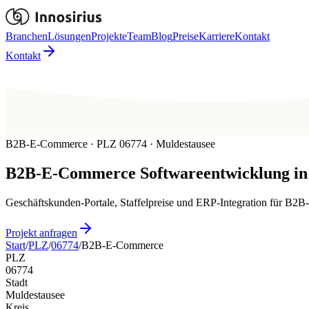
Branchen
Lösungen
Projekte
Team
Blog
Preise
Karriere
Kontakt
Kontakt
B2B-E-Commerce · PLZ 06774 · Muldestausee
B2B-E-Commerce
Softwareentwicklung in
Geschäftskunden-Portale, Staffelpreise und ERP-Integration für B2
Projekt anfragen
Start
/
PLZ
/
06774
/
B2B-E-Commerce
PLZ
06774
Stadt
Muldestausee
Kreis