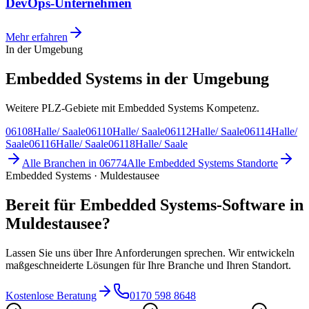
DevOps-Unternehmen
Mehr erfahren
In der Umgebung
Embedded Systems in der Umgebung
Weitere PLZ-Gebiete mit Embedded Systems Kompetenz.
06108
Halle/ Saale
06110
Halle/ Saale
06112
Halle/ Saale
06114
Halle/
Saale
06116
Halle/ Saale
06118
Halle/ Saale
Alle Branchen in
06774
Alle
Embedded Systems
Standorte
Embedded Systems · Muldestausee
Bereit für Embedded Systems-Software in
Muldestausee?
Lassen Sie uns über Ihre Anforderungen sprechen. Wir entwickeln
maßgeschneiderte Lösungen für Ihre Branche und Ihren Standort.
Kostenlose Beratung
0170 598 8648