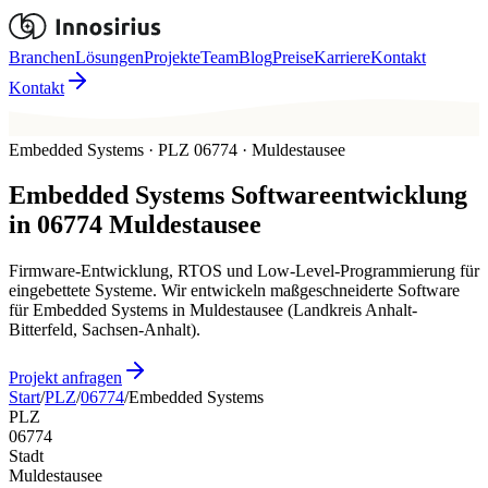
Branchen
Lösungen
Projekte
Team
Blog
Preise
Karriere
Kontakt
Kontakt
Embedded Systems · PLZ 06774 · Muldestausee
Embedded Systems
Softwareentwicklung
in
06774
Muldestausee
Firmware-Entwicklung, RTOS und Low-Level-Programmierung für
eingebettete Systeme. Wir entwickeln maßgeschneiderte Software
für Embedded Systems in Muldestausee (Landkreis Anhalt-
Bitterfeld, Sachsen-Anhalt).
Projekt anfragen
Start
/
PLZ
/
06774
/
Embedded Systems
PLZ
06774
Stadt
Muldestausee