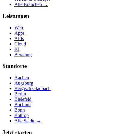
Alle Branchen →
Leistungen
Web
Apps
APIs
Cloud
KI
Beratung
Standorte
Aachen
Augsburg
Bergisch Gladbach
Berlin
Bielefeld
Bochum
Bonn
Bottrop
Alle Städte →
Jetzt starten