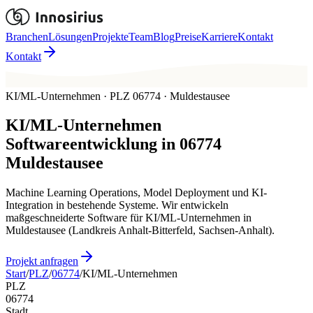
Branchen
Lösungen
Projekte
Team
Blog
Preise
Karriere
Kontakt
Kontakt
KI/ML-Unternehmen · PLZ 06774 · Muldestausee
KI/ML-Unternehmen
Softwareentwicklung in
06774
Muldestausee
Machine Learning Operations, Model Deployment und KI-
Integration in bestehende Systeme. Wir entwickeln
maßgeschneiderte Software für KI/ML-Unternehmen in
Muldestausee (Landkreis Anhalt-Bitterfeld, Sachsen-Anhalt).
Projekt anfragen
Start
/
PLZ
/
06774
/
KI/ML-Unternehmen
PLZ
06774
Stadt