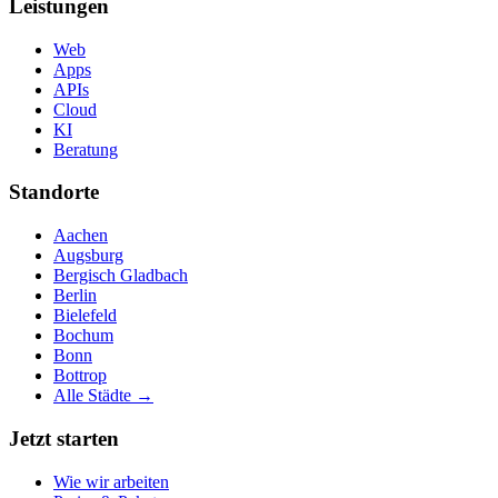
Leistungen
Web
Apps
APIs
Cloud
KI
Beratung
Standorte
Aachen
Augsburg
Bergisch Gladbach
Berlin
Bielefeld
Bochum
Bonn
Bottrop
Alle Städte →
Jetzt starten
Wie wir arbeiten