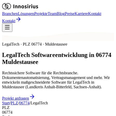
Branchen
Lösungen
Projekte
Team
Blog
Preise
Karriere
Kontakt
Kontakt
LegalTech · PLZ 06774 · Muldestausee
LegalTech
Softwareentwicklung in
06774
Muldestausee
Rechtssichere Software für die Rechtsbranche.
Dokumentenautomatisierung, Vertragsmanagement und mehr. Wir
entwickeln maßgeschneiderte Software für LegalTech in
Muldestausee (Landkreis Anhalt-Bitterfeld, Sachsen-Anhalt).
Projekt anfragen
Start
/
PLZ
/
06774
/
LegalTech
PLZ
06774