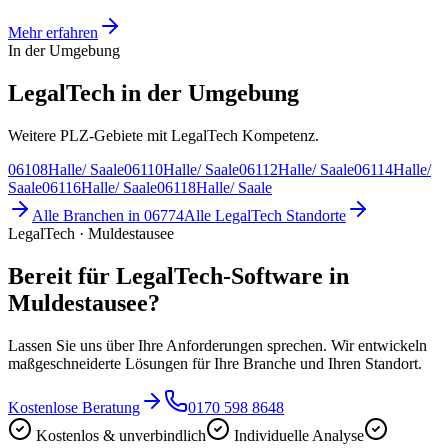
Mehr erfahren
In der Umgebung
LegalTech in der Umgebung
Weitere PLZ-Gebiete mit LegalTech Kompetenz.
06108
Halle/ Saale
06110
Halle/ Saale
06112
Halle/ Saale
06114
Halle/
Saale
06116
Halle/ Saale
06118
Halle/ Saale
Alle Branchen in
06774
Alle
LegalTech
Standorte
LegalTech · Muldestausee
Bereit für LegalTech-Software in
Muldestausee?
Lassen Sie uns über Ihre Anforderungen sprechen. Wir entwickeln
maßgeschneiderte Lösungen für Ihre Branche und Ihren Standort.
Kostenlose Beratung
0170 598 8648
Kostenlos & unverbindlich
Individuelle Analyse