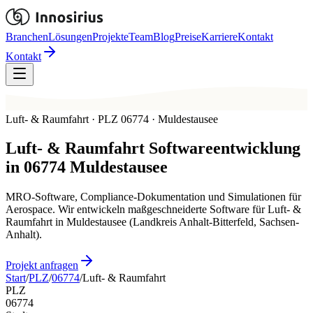
Branchen
Lösungen
Projekte
Team
Blog
Preise
Karriere
Kontakt
Kontakt
Luft- & Raumfahrt · PLZ 06774 · Muldestausee
Luft- & Raumfahrt
Softwareentwicklung
in
06774
Muldestausee
MRO-Software, Compliance-Dokumentation und Simulationen für
Aerospace. Wir entwickeln maßgeschneiderte Software für Luft- &
Raumfahrt in Muldestausee (Landkreis Anhalt-Bitterfeld, Sachsen-
Anhalt).
Projekt anfragen
Start
/
PLZ
/
06774
/
Luft- & Raumfahrt
PLZ
06774