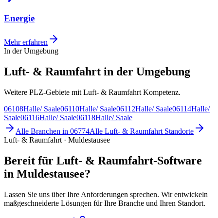
Energie
Mehr erfahren
In der Umgebung
Luft- & Raumfahrt in der Umgebung
Weitere PLZ-Gebiete mit Luft- & Raumfahrt Kompetenz.
06108
Halle/ Saale
06110
Halle/ Saale
06112
Halle/ Saale
06114
Halle/
Saale
06116
Halle/ Saale
06118
Halle/ Saale
Alle Branchen in
06774
Alle
Luft- & Raumfahrt
Standorte
Luft- & Raumfahrt · Muldestausee
Bereit für Luft- & Raumfahrt-Software
in Muldestausee?
Lassen Sie uns über Ihre Anforderungen sprechen. Wir entwickeln
maßgeschneiderte Lösungen für Ihre Branche und Ihren Standort.