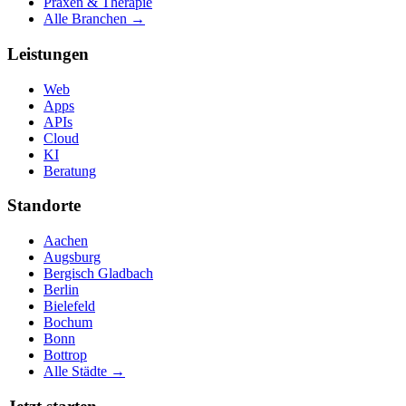
Praxen & Therapie
Alle Branchen →
Leistungen
Web
Apps
APIs
Cloud
KI
Beratung
Standorte
Aachen
Augsburg
Bergisch Gladbach
Berlin
Bielefeld
Bochum
Bonn
Bottrop
Alle Städte →