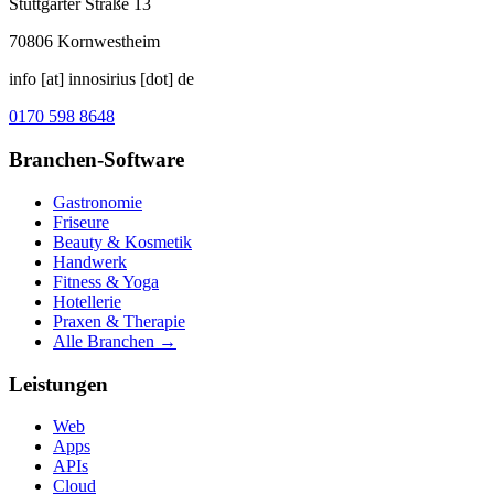
Stuttgarter Straße 13
70806
Kornwestheim
info [at] innosirius [dot] de
0170 598 8648
Branchen-Software
Gastronomie
Friseure
Beauty & Kosmetik
Handwerk
Fitness & Yoga
Hotellerie
Praxen & Therapie
Alle Branchen →
Leistungen
Web
Apps
APIs
Cloud