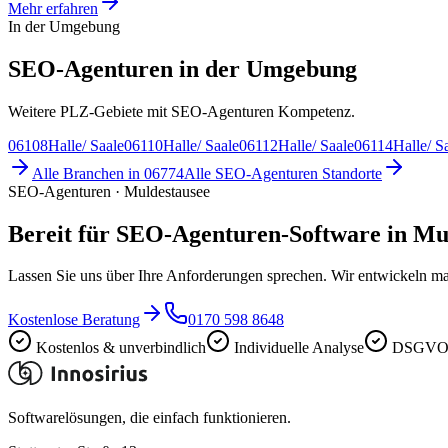
Mehr erfahren
In der Umgebung
SEO-Agenturen in der Umgebung
Weitere PLZ-Gebiete mit SEO-Agenturen Kompetenz.
06108
Halle/ Saale
06110
Halle/ Saale
06112
Halle/ Saale
06114
Halle/ S
Alle Branchen in
06774
Alle
SEO-Agenturen
Standorte
SEO-Agenturen · Muldestausee
Bereit für SEO-Agenturen-Software in Mu
Lassen Sie uns über Ihre Anforderungen sprechen. Wir entwickeln ma
Kostenlose Beratung
0170 598 8648
Kostenlos & unverbindlich
Individuelle Analyse
DSGVO-
Softwarelösungen, die einfach funktionieren.