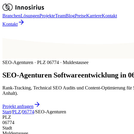
Branchen
Lösungen
Projekte
Team
Blog
Preise
Karriere
Kontakt
Kontakt
SEO-Agenturen · PLZ 06774 · Muldestausee
SEO-Agenturen
Softwareentwicklung in
0
Rank-Tracking, Technical SEO Audits und Content-Optimierung für S
Anhalt).
Projekt anfragen
Start
/
PLZ
/
06774
/
SEO-Agenturen
PLZ
06774
Stadt
Muldestausee