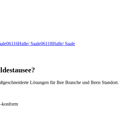
aale
06116
Halle/ Saale
06118
Halle/ Saale
ldestausee?
ßgeschneiderte Lösungen für Ihre Branche und Ihren Standort.
konform