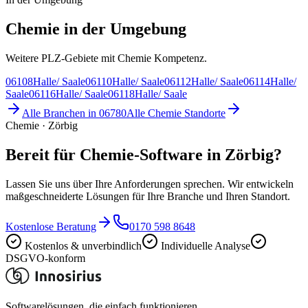
Chemie in der Umgebung
Weitere PLZ-Gebiete mit Chemie Kompetenz.
06108
Halle/ Saale
06110
Halle/ Saale
06112
Halle/ Saale
06114
Halle/
Saale
06116
Halle/ Saale
06118
Halle/ Saale
Alle Branchen in
06780
Alle
Chemie
Standorte
Chemie · Zörbig
Bereit für Chemie-Software in Zörbig?
Lassen Sie uns über Ihre Anforderungen sprechen. Wir entwickeln
maßgeschneiderte Lösungen für Ihre Branche und Ihren Standort.
Kostenlose Beratung
0170 598 8648
Kostenlos & unverbindlich
Individuelle Analyse
DSGVO-konform
Softwarelösungen, die einfach funktionieren.