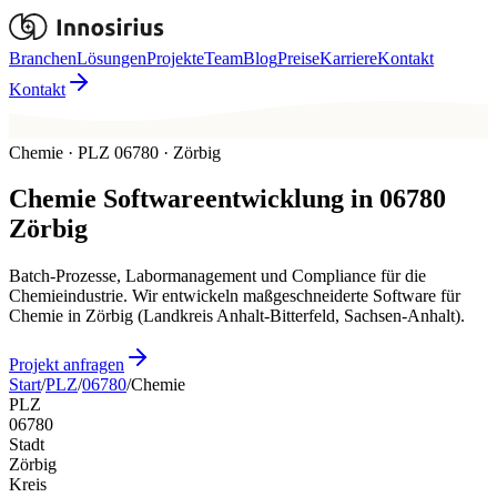
Branchen
Lösungen
Projekte
Team
Blog
Preise
Karriere
Kontakt
Kontakt
Chemie · PLZ 06780 · Zörbig
Chemie
Softwareentwicklung in
06780
Zörbig
Batch-Prozesse, Labormanagement und Compliance für die
Chemieindustrie. Wir entwickeln maßgeschneiderte Software für
Chemie in Zörbig (Landkreis Anhalt-Bitterfeld, Sachsen-Anhalt).
Projekt anfragen
Start
/
PLZ
/
06780
/
Chemie
PLZ
06780
Stadt
Zörbig
Kreis