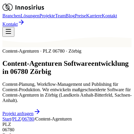
Branchen
Lösungen
Projekte
Team
Blog
Preise
Karriere
Kontakt
Kontakt
Content-Agenturen · PLZ 06780 · Zörbig
Content-Agenturen
Softwareentwicklung
in
06780
Zörbig
Content-Planung, Workflow-Management und Publishing für
Content-Produktion. Wir entwickeln maßgeschneiderte Software für
Content-Agenturen in Zörbig (Landkreis Anhalt-Bitterfeld, Sachsen-
Anhalt).
Projekt anfragen
Start
/
PLZ
/
06780
/
Content-Agenturen
PLZ
06780