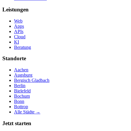
Leistungen
Web
Apps
APIs
Cloud
KI
Beratung
Standorte
Aachen
Augsburg
Bergisch Gladbach
Berlin
Bielefeld
Bochum
Bonn
Bottrop
Alle Städte →
Jetzt starten