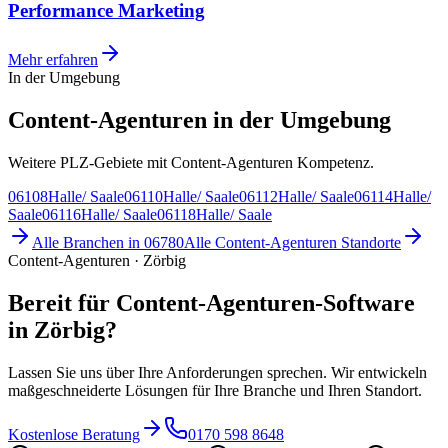
Performance Marketing
Mehr erfahren
In der Umgebung
Content-Agenturen in der Umgebung
Weitere PLZ-Gebiete mit Content-Agenturen Kompetenz.
06108
Halle/ Saale
06110
Halle/ Saale
06112
Halle/ Saale
06114
Halle/
Saale
06116
Halle/ Saale
06118
Halle/ Saale
Alle Branchen in
06780
Alle
Content-Agenturen
Standorte
Content-Agenturen · Zörbig
Bereit für Content-Agenturen-Software
in Zörbig?
Lassen Sie uns über Ihre Anforderungen sprechen. Wir entwickeln
maßgeschneiderte Lösungen für Ihre Branche und Ihren Standort.
Kostenlose Beratung
0170 598 8648