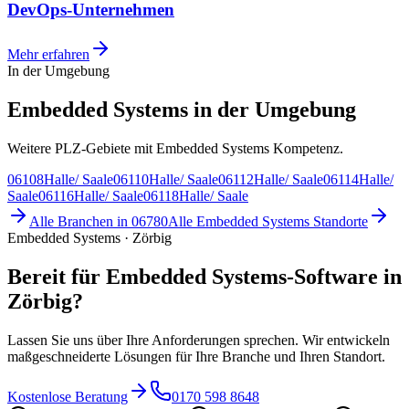
DevOps-Unternehmen
Mehr erfahren
In der Umgebung
Embedded Systems in der Umgebung
Weitere PLZ-Gebiete mit Embedded Systems Kompetenz.
06108
Halle/ Saale
06110
Halle/ Saale
06112
Halle/ Saale
06114
Halle/
Saale
06116
Halle/ Saale
06118
Halle/ Saale
Alle Branchen in
06780
Alle
Embedded Systems
Standorte
Embedded Systems · Zörbig
Bereit für Embedded Systems-Software in
Zörbig?
Lassen Sie uns über Ihre Anforderungen sprechen. Wir entwickeln
maßgeschneiderte Lösungen für Ihre Branche und Ihren Standort.
Kostenlose Beratung
0170 598 8648