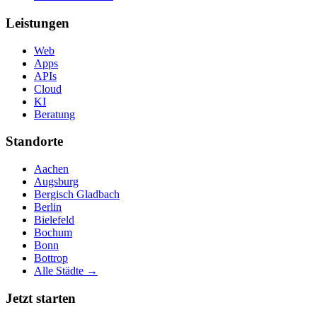
Leistungen
Web
Apps
APIs
Cloud
KI
Beratung
Standorte
Aachen
Augsburg
Bergisch Gladbach
Berlin
Bielefeld
Bochum
Bonn
Bottrop
Alle Städte →
Jetzt starten