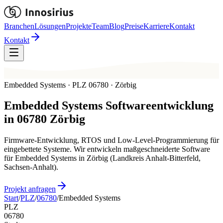
Branchen
Lösungen
Projekte
Team
Blog
Preise
Karriere
Kontakt
Kontakt
Embedded Systems · PLZ 06780 · Zörbig
Embedded Systems
Softwareentwicklung
in
06780
Zörbig
Firmware-Entwicklung, RTOS und Low-Level-Programmierung für
eingebettete Systeme. Wir entwickeln maßgeschneiderte Software
für Embedded Systems in Zörbig (Landkreis Anhalt-Bitterfeld,
Sachsen-Anhalt).
Projekt anfragen
Start
/
PLZ
/
06780
/
Embedded Systems
PLZ
06780