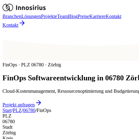
Branchen
Lösungen
Projekte
Team
Blog
Preise
Karriere
Kontakt
Kontakt
FinOps · PLZ 06780 · Zörbig
FinOps
Softwareentwicklung in
06780
Zör
Cloud-Kostenmanagement, Ressourcenoptimierung und Budgetierung fü
Projekt anfragen
Start
/
PLZ
/
06780
/
FinOps
PLZ
06780
Stadt
Zörbig
Kreis