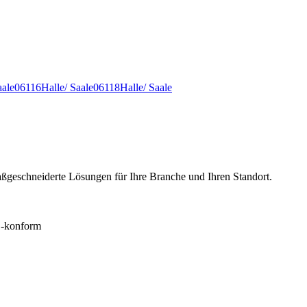
aale
06116
Halle/ Saale
06118
Halle/ Saale
ßgeschneiderte Lösungen für Ihre Branche und Ihren Standort.
konform