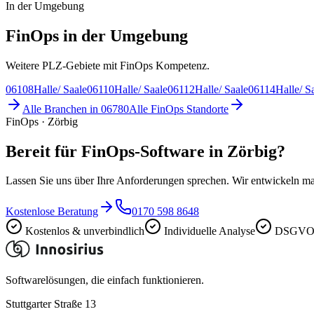
In der Umgebung
FinOps in der Umgebung
Weitere PLZ-Gebiete mit FinOps Kompetenz.
06108
Halle/ Saale
06110
Halle/ Saale
06112
Halle/ Saale
06114
Halle/ S
Alle Branchen in
06780
Alle
FinOps
Standorte
FinOps · Zörbig
Bereit für FinOps-Software in Zörbig?
Lassen Sie uns über Ihre Anforderungen sprechen. Wir entwickeln ma
Kostenlose Beratung
0170 598 8648
Kostenlos & unverbindlich
Individuelle Analyse
DSGVO-
Softwarelösungen, die einfach funktionieren.
Stuttgarter Straße 13