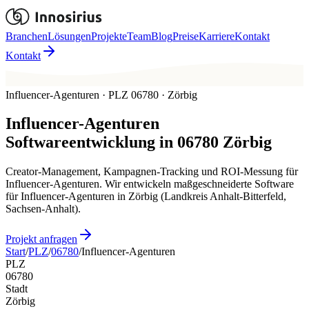
Branchen
Lösungen
Projekte
Team
Blog
Preise
Karriere
Kontakt
Kontakt
Influencer-Agenturen · PLZ 06780 · Zörbig
Influencer-Agenturen
Softwareentwicklung in
06780
Zörbig
Creator-Management, Kampagnen-Tracking und ROI-Messung für
Influencer-Agenturen. Wir entwickeln maßgeschneiderte Software
für Influencer-Agenturen in Zörbig (Landkreis Anhalt-Bitterfeld,
Sachsen-Anhalt).
Projekt anfragen
Start
/
PLZ
/
06780
/
Influencer-Agenturen
PLZ
06780
Stadt
Zörbig