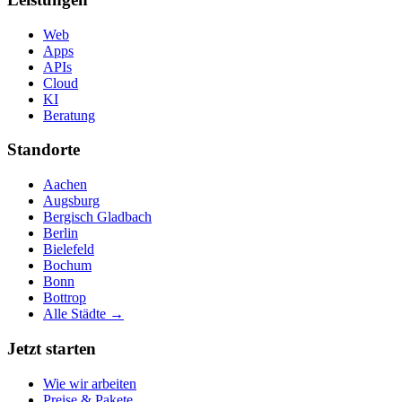
Web
Apps
APIs
Cloud
KI
Beratung
Standorte
Aachen
Augsburg
Bergisch Gladbach
Berlin
Bielefeld
Bochum
Bonn
Bottrop
Alle Städte →
Jetzt starten
Wie wir arbeiten
Preise & Pakete