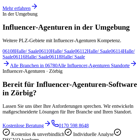
Mehr erfahren
In der Umgebung
Influencer-Agenturen in der Umgebung
Weitere PLZ-Gebiete mit Influencer-Agenturen Kompetenz.
06108
Halle/ Saale
06110
Halle/ Saale
06112
Halle/ Saale
06114
Halle/
Saale
06116
Halle/ Saale
06118
Halle/ Saale
Alle Branchen in
06780
Alle
Influencer-Agenturen
Standorte
Influencer-Agenturen · Zörbig
Bereit für Influencer-Agenturen-Software
in Zörbig?
Lassen Sie uns über Ihre Anforderungen sprechen. Wir entwickeln
maßgeschneiderte Lösungen für Ihre Branche und Ihren Standort.
Kostenlose Beratung
0170 598 8648
Kostenlos & unverbindlich
Individuelle Analyse
DSGVO-konform