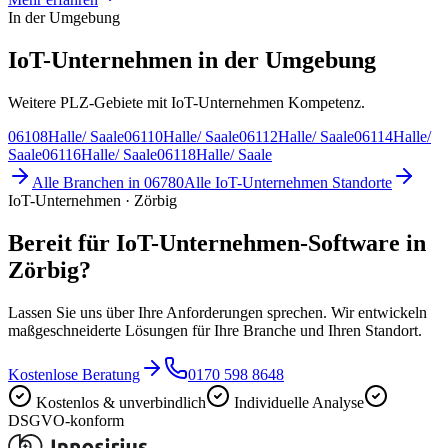
In der Umgebung
IoT-Unternehmen in der Umgebung
Weitere PLZ-Gebiete mit IoT-Unternehmen Kompetenz.
06108
Halle/ Saale
06110
Halle/ Saale
06112
Halle/ Saale
06114
Halle/
Saale
06116
Halle/ Saale
06118
Halle/ Saale
Alle Branchen in
06780
Alle
IoT-Unternehmen
Standorte
IoT-Unternehmen · Zörbig
Bereit für IoT-Unternehmen-Software in
Zörbig?
Lassen Sie uns über Ihre Anforderungen sprechen. Wir entwickeln
maßgeschneiderte Lösungen für Ihre Branche und Ihren Standort.
Kostenlose Beratung
0170 598 8648
Kostenlos & unverbindlich
Individuelle Analyse
DSGVO-konform