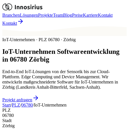
Branchen
Lösungen
Projekte
Team
Blog
Preise
Karriere
Kontakt
Kontakt
IoT-Unternehmen · PLZ 06780 · Zörbig
IoT-Unternehmen
Softwareentwicklung
in
06780
Zörbig
End-to-End IoT-Lösungen von der Sensorik bis zur Cloud-
Plattform. Edge Computing und Device Management. Wir
entwickeln maßgeschneiderte Software für IoT-Unternehmen in
Zörbig (Landkreis Anhalt-Bitterfeld, Sachsen-Anhalt).
Projekt anfragen
Start
/
PLZ
/
06780
/
IoT-Unternehmen
PLZ
06780
Stadt
Zörbig