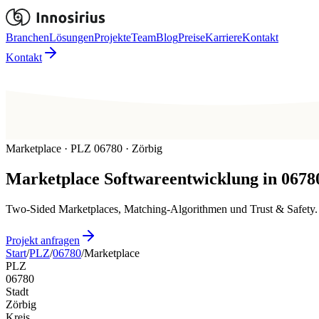
Branchen
Lösungen
Projekte
Team
Blog
Preise
Karriere
Kontakt
Kontakt
Marketplace · PLZ 06780 · Zörbig
Marketplace
Softwareentwicklung in
0678
Two-Sided Marketplaces, Matching-Algorithmen und Trust & Safety. W
Projekt anfragen
Start
/
PLZ
/
06780
/
Marketplace
PLZ
06780
Stadt
Zörbig
Kreis