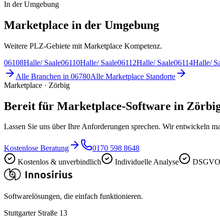
In der Umgebung
Marketplace in der Umgebung
Weitere PLZ-Gebiete mit Marketplace Kompetenz.
06108
Halle/ Saale
06110
Halle/ Saale
06112
Halle/ Saale
06114
Halle/ S
Alle Branchen in
06780
Alle
Marketplace
Standorte
Marketplace · Zörbig
Bereit für Marketplace-Software in Zörbi
Lassen Sie uns über Ihre Anforderungen sprechen. Wir entwickeln ma
Kostenlose Beratung
0170 598 8648
Kostenlos & unverbindlich
Individuelle Analyse
DSGVO-
Softwarelösungen, die einfach funktionieren.
Stuttgarter Straße 13