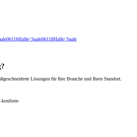
aale
06116
Halle/ Saale
06118
Halle/ Saale
g?
ßgeschneiderte Lösungen für Ihre Branche und Ihren Standort.
konform