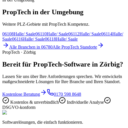
PropTech in der Umgebung
Weitere PLZ-Gebiete mit PropTech Kompetenz.
06108
Halle/ Saale
06110
Halle/ Saale
06112
Halle/ Saale
06114
Halle/
Saale
06116
Halle/ Saale
06118
Halle/ Saale
Alle Branchen in
06780
Alle
PropTech
Standorte
PropTech · Zörbig
Bereit für PropTech-Software in Zörbig?
Lassen Sie uns über Ihre Anforderungen sprechen. Wir entwickeln
maßgeschneiderte Lösungen für Ihre Branche und Ihren Standort.
Kostenlose Beratung
0170 598 8648
Kostenlos & unverbindlich
Individuelle Analyse
DSGVO-konform
Softwarelösungen, die einfach funktionieren.