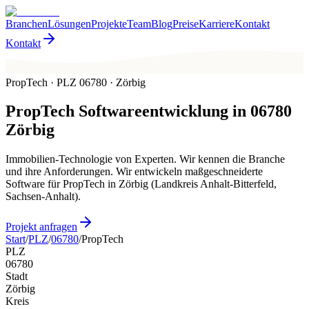
Branchen
Lösungen
Projekte
Team
Blog
Preise
Karriere
Kontakt
Kontakt
PropTech · PLZ 06780 · Zörbig
PropTech
Softwareentwicklung in
06780
Zörbig
Immobilien-Technologie von Experten. Wir kennen die Branche
und ihre Anforderungen. Wir entwickeln maßgeschneiderte
Software für PropTech in Zörbig (Landkreis Anhalt-Bitterfeld,
Sachsen-Anhalt).
Projekt anfragen
Start
/
PLZ
/
06780
/
PropTech
PLZ
06780
Stadt
Zörbig
Kreis