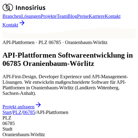
Branchen
Lösungen
Projekte
Team
Blog
Preise
Karriere
Kontakt
Kontakt
API-Plattformen · PLZ 06785 · Oranienbaum-Wörlitz
API-Plattformen
Softwareentwicklung in
06785
Oranienbaum-Wörlitz
API-First-Design, Developer Experience und API-Management-
Lösungen. Wir entwickeln maßgeschneiderte Software für API-
Plattformen in Oranienbaum-Wörlitz (Landkreis Wittenberg,
Sachsen-Anhalt).
Projekt anfragen
Start
/
PLZ
/
06785
/
API-Plattformen
PLZ
06785
Stadt
Oranienbaum-Wörlitz