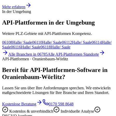
Mehr erfahren
In der Umgebung
API-Plattformen in der Umgebung
Weitere PLZ-Gebiete mit API-Plattformen Kompetenz.
06108
Halle/ Saale
06110
Halle/ Saale
06112
Halle/ Saale
06114
Halle/
Saale
06116
Halle/ Saale
06118
Halle/ Saale
Alle Branchen in
06785
Alle
API-Plattformen
Standorte
API-Plattformen · Oranienbaum-Wörlitz
Bereit für API-Plattformen-Software in
Oranienbaum-Wörlitz?
Lassen Sie uns über Ihre Anforderungen sprechen. Wir entwickeln
maßgeschneiderte Lösungen für Ihre Branche und Ihren Standort.
Kostenlose Beratung
0170 598 8648
Kostenlos & unverbindlich
Individuelle Analyse
DSGVO-konform