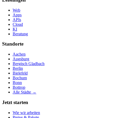
Web
Apps
APIs
Cloud
KI
Beratung
Standorte
Aachen
Augsburg
Bergisch Gladbach
Berlin
Bielefeld
Bochum
Bonn
Bottrop
Alle Städte →
Jetzt starten
Wie wir arbeiten
Preise & Pakete