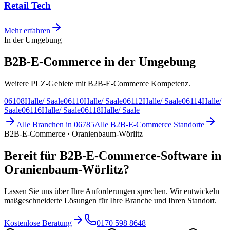
Retail Tech
Mehr erfahren
In der Umgebung
B2B-E-Commerce in der Umgebung
Weitere PLZ-Gebiete mit B2B-E-Commerce Kompetenz.
06108
Halle/ Saale
06110
Halle/ Saale
06112
Halle/ Saale
06114
Halle/
Saale
06116
Halle/ Saale
06118
Halle/ Saale
Alle Branchen in
06785
Alle
B2B-E-Commerce
Standorte
B2B-E-Commerce · Oranienbaum-Wörlitz
Bereit für B2B-E-Commerce-Software in
Oranienbaum-Wörlitz?
Lassen Sie uns über Ihre Anforderungen sprechen. Wir entwickeln
maßgeschneiderte Lösungen für Ihre Branche und Ihren Standort.
Kostenlose Beratung
0170 598 8648