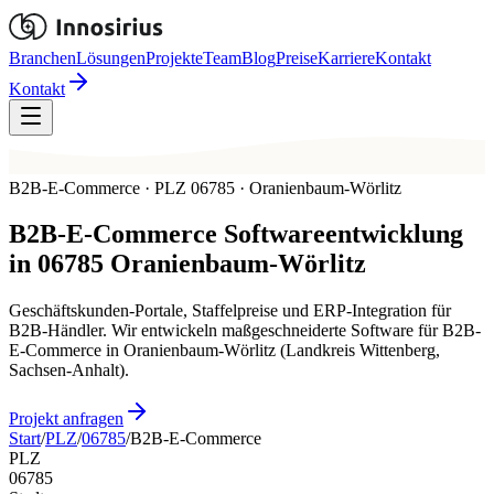
Branchen
Lösungen
Projekte
Team
Blog
Preise
Karriere
Kontakt
Kontakt
B2B-E-Commerce · PLZ 06785 · Oranienbaum-Wörlitz
B2B-E-Commerce
Softwareentwicklung
in
06785
Oranienbaum-Wörlitz
Geschäftskunden-Portale, Staffelpreise und ERP-Integration für
B2B-Händler. Wir entwickeln maßgeschneiderte Software für B2B-
E-Commerce in Oranienbaum-Wörlitz (Landkreis Wittenberg,
Sachsen-Anhalt).
Projekt anfragen
Start
/
PLZ
/
06785
/
B2B-E-Commerce
PLZ
06785