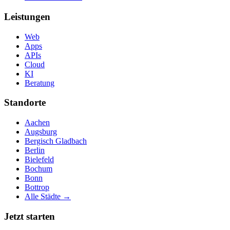
Leistungen
Web
Apps
APIs
Cloud
KI
Beratung
Standorte
Aachen
Augsburg
Bergisch Gladbach
Berlin
Bielefeld
Bochum
Bonn
Bottrop
Alle Städte →
Jetzt starten