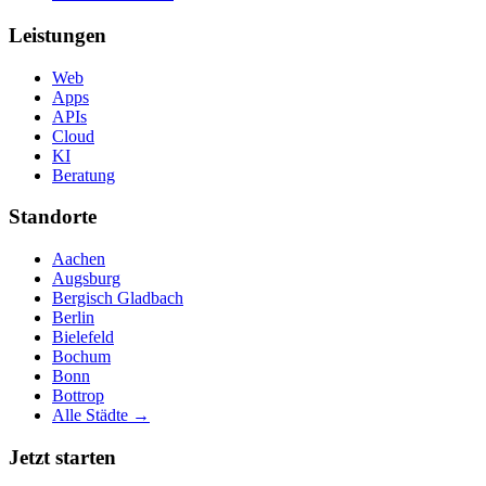
Leistungen
Web
Apps
APIs
Cloud
KI
Beratung
Standorte
Aachen
Augsburg
Bergisch Gladbach
Berlin
Bielefeld
Bochum
Bonn
Bottrop
Alle Städte →
Jetzt starten