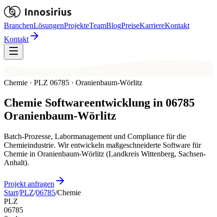
Branchen
Lösungen
Projekte
Team
Blog
Preise
Karriere
Kontakt
Kontakt
Chemie · PLZ 06785 · Oranienbaum-Wörlitz
Chemie
Softwareentwicklung in
06785
Oranienbaum-Wörlitz
Batch-Prozesse, Labormanagement und Compliance für die
Chemieindustrie. Wir entwickeln maßgeschneiderte Software für
Chemie in Oranienbaum-Wörlitz (Landkreis Wittenberg, Sachsen-
Anhalt).
Projekt anfragen
Start
/
PLZ
/
06785
/
Chemie
PLZ
06785