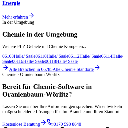
Energie
Mehr erfahren
In der Umgebung
Chemie in der Umgebung
Weitere PLZ-Gebiete mit Chemie Kompetenz.
06108
Halle/ Saale
06110
Halle/ Saale
06112
Halle/ Saale
06114
Halle/
Saale
06116
Halle/ Saale
06118
Halle/ Saale
Alle Branchen in
06785
Alle
Chemie
Standorte
Chemie · Oranienbaum-Wörlitz
Bereit für Chemie-Software in
Oranienbaum-Wörlitz?
Lassen Sie uns über Ihre Anforderungen sprechen. Wir entwickeln
maßgeschneiderte Lösungen für Ihre Branche und Ihren Standort.
Kostenlose Beratung
0170 598 8648