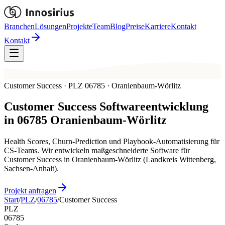
Branchen
Lösungen
Projekte
Team
Blog
Preise
Karriere
Kontakt
Kontakt
Customer Success · PLZ 06785 · Oranienbaum-Wörlitz
Customer Success
Softwareentwicklung
in
06785
Oranienbaum-Wörlitz
Health Scores, Churn-Prediction und Playbook-Automatisierung für
CS-Teams. Wir entwickeln maßgeschneiderte Software für
Customer Success in Oranienbaum-Wörlitz (Landkreis Wittenberg,
Sachsen-Anhalt).
Projekt anfragen
Start
/
PLZ
/
06785
/
Customer Success
PLZ
06785