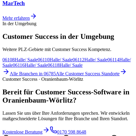
MarTech
Mehr erfahren
In der Umgebung
Customer Success in der Umgebung
Weitere PLZ-Gebiete mit Customer Success Kompetenz.
06108
Halle/ Saale
06110
Halle/ Saale
06112
Halle/ Saale
06114
Halle/
Saale
06116
Halle/ Saale
06118
Halle/ Saale
Alle Branchen in
06785
Alle
Customer Success
Standorte
Customer Success · Oranienbaum-Wörlitz
Bereit für Customer Success-Software in
Oranienbaum-Wörlitz?
Lassen Sie uns über Ihre Anforderungen sprechen. Wir entwickeln
maßgeschneiderte Lösungen für Ihre Branche und Ihren Standort.
Kostenlose Beratung
0170 598 8648