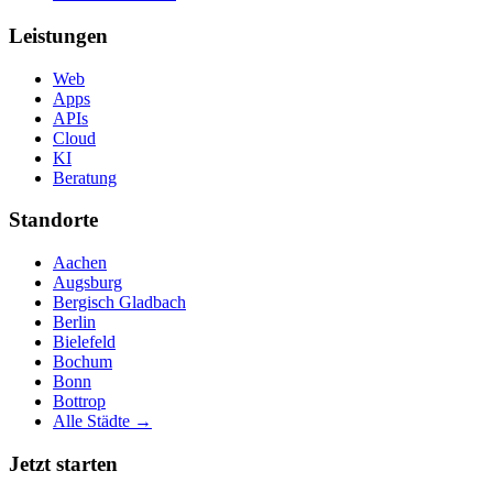
Leistungen
Web
Apps
APIs
Cloud
KI
Beratung
Standorte
Aachen
Augsburg
Bergisch Gladbach
Berlin
Bielefeld
Bochum
Bonn
Bottrop
Alle Städte →
Jetzt starten