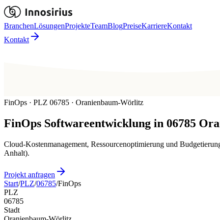
Branchen
Lösungen
Projekte
Team
Blog
Preise
Karriere
Kontakt
Kontakt
FinOps · PLZ 06785 · Oranienbaum-Wörlitz
FinOps
Softwareentwicklung in
06785
Ora
Cloud-Kostenmanagement, Ressourcenoptimierung und Budgetierung f
Anhalt).
Projekt anfragen
Start
/
PLZ
/
06785
/
FinOps
PLZ
06785
Stadt
Oranienbaum-Wörlitz