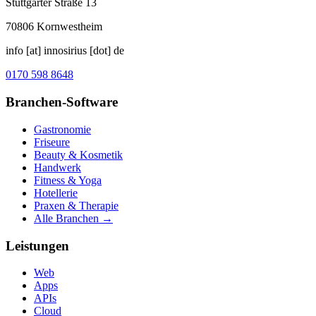
Stuttgarter Straße 13
70806
Kornwestheim
info [at] innosirius [dot] de
0170 598 8648
Branchen-Software
Gastronomie
Friseure
Beauty & Kosmetik
Handwerk
Fitness & Yoga
Hotellerie
Praxen & Therapie
Alle Branchen →
Leistungen
Web
Apps
APIs
Cloud