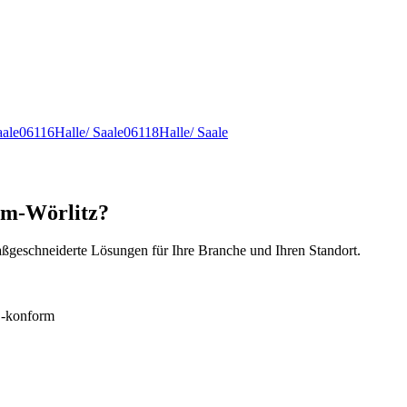
aale
06116
Halle/ Saale
06118
Halle/ Saale
um-Wörlitz?
ßgeschneiderte Lösungen für Ihre Branche und Ihren Standort.
konform