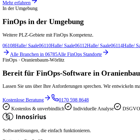
Mehr erfahren
In der Umgebung
FinOps in der Umgebung
Weitere PLZ-Gebiete mit FinOps Kompetenz.
06108
Halle/ Saale
06110
Halle/ Saale
06112
Halle/ Saale
06114
Halle/ S
Alle Branchen in
06785
Alle
FinOps
Standorte
FinOps · Oranienbaum-Wörlitz
Bereit für FinOps-Software in Oranienba
Lassen Sie uns über Ihre Anforderungen sprechen. Wir entwickeln ma
Kostenlose Beratung
0170 598 8648
Kostenlos & unverbindlich
Individuelle Analyse
DSGVO-
Softwarelösungen, die einfach funktionieren.