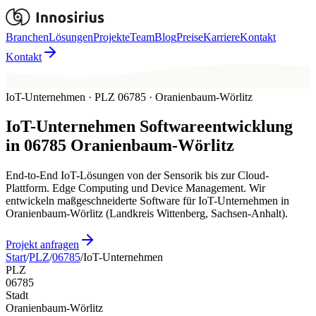
Branchen
Lösungen
Projekte
Team
Blog
Preise
Karriere
Kontakt
Kontakt
IoT-Unternehmen · PLZ 06785 · Oranienbaum-Wörlitz
IoT-Unternehmen
Softwareentwicklung
in
06785
Oranienbaum-Wörlitz
End-to-End IoT-Lösungen von der Sensorik bis zur Cloud-
Plattform. Edge Computing und Device Management. Wir
entwickeln maßgeschneiderte Software für IoT-Unternehmen in
Oranienbaum-Wörlitz (Landkreis Wittenberg, Sachsen-Anhalt).
Projekt anfragen
Start
/
PLZ
/
06785
/
IoT-Unternehmen
PLZ
06785
Stadt
Oranienbaum-Wörlitz