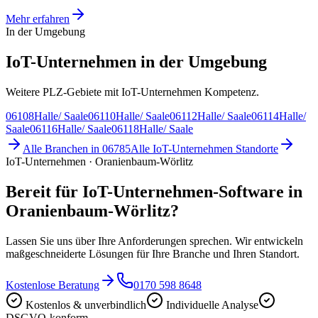
Mehr erfahren
In der Umgebung
IoT-Unternehmen in der Umgebung
Weitere PLZ-Gebiete mit IoT-Unternehmen Kompetenz.
06108
Halle/ Saale
06110
Halle/ Saale
06112
Halle/ Saale
06114
Halle/
Saale
06116
Halle/ Saale
06118
Halle/ Saale
Alle Branchen in
06785
Alle
IoT-Unternehmen
Standorte
IoT-Unternehmen · Oranienbaum-Wörlitz
Bereit für IoT-Unternehmen-Software in
Oranienbaum-Wörlitz?
Lassen Sie uns über Ihre Anforderungen sprechen. Wir entwickeln
maßgeschneiderte Lösungen für Ihre Branche und Ihren Standort.
Kostenlose Beratung
0170 598 8648
Kostenlos & unverbindlich
Individuelle Analyse
DSGVO-konform