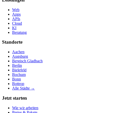
Web
Apps
APIs
Cloud
KI
Beratung
Standorte
Aachen
Augsburg
Bergisch Gladbach
Berlin
Bielefeld
Bochum
Bonn
Bottrop
Alle Städte →
Jetzt starten
Wie wir arbeiten
Preise & Pakete