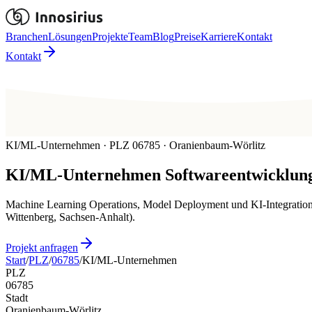
Branchen
Lösungen
Projekte
Team
Blog
Preise
Karriere
Kontakt
Kontakt
KI/ML-Unternehmen · PLZ 06785 · Oranienbaum-Wörlitz
KI/ML-Unternehmen
Softwareentwicklung
Machine Learning Operations, Model Deployment und KI-Integration
Wittenberg, Sachsen-Anhalt).
Projekt anfragen
Start
/
PLZ
/
06785
/
KI/ML-Unternehmen
PLZ
06785
Stadt
Oranienbaum-Wörlitz