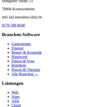
Stuttgarter Straße 13
70806
Kornwestheim
info [at] innosirius [dot] de
0170 598 8648
Branchen-Software
Gastronomie
Friseure
Beauty & Kosmetik
Handwerk
Fitness & Yoga
Hotellerie
Praxen & Therapie
Alle Branchen →
Leistungen
Web
Apps
APIs
Cloud