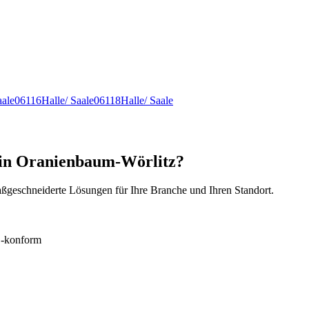
aale
06116
Halle/ Saale
06118
Halle/ Saale
 in Oranienbaum-Wörlitz?
ßgeschneiderte Lösungen für Ihre Branche und Ihren Standort.
konform