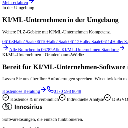
Mehr erfahren
In der Umgebung
KI/ML-Unternehmen in der Umgebung
Weitere PLZ-Gebiete mit KI/ML-Unternehmen Kompetenz.
06108
Halle/ Saale
06110
Halle/ Saale
06112
Halle/ Saale
06114
Halle/ S
Alle Branchen in
06785
Alle
KI/ML-Unternehmen
Standorte
KI/ML-Unternehmen · Oranienbaum-Wörlitz
Bereit für KI/ML-Unternehmen-Software
Lassen Sie uns über Ihre Anforderungen sprechen. Wir entwickeln ma
Kostenlose Beratung
0170 598 8648
Kostenlos & unverbindlich
Individuelle Analyse
DSGVO-
Softwarelösungen, die einfach funktionieren.