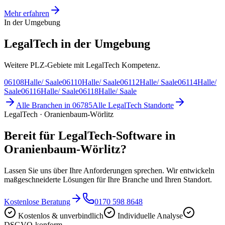
Mehr erfahren
In der Umgebung
LegalTech in der Umgebung
Weitere PLZ-Gebiete mit LegalTech Kompetenz.
06108
Halle/ Saale
06110
Halle/ Saale
06112
Halle/ Saale
06114
Halle/
Saale
06116
Halle/ Saale
06118
Halle/ Saale
Alle Branchen in
06785
Alle
LegalTech
Standorte
LegalTech · Oranienbaum-Wörlitz
Bereit für LegalTech-Software in
Oranienbaum-Wörlitz?
Lassen Sie uns über Ihre Anforderungen sprechen. Wir entwickeln
maßgeschneiderte Lösungen für Ihre Branche und Ihren Standort.
Kostenlose Beratung
0170 598 8648
Kostenlos & unverbindlich
Individuelle Analyse
DSGVO-konform