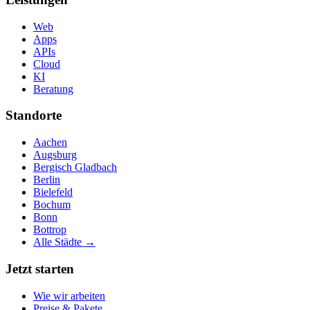
Web
Apps
APIs
Cloud
KI
Beratung
Standorte
Aachen
Augsburg
Bergisch Gladbach
Berlin
Bielefeld
Bochum
Bonn
Bottrop
Alle Städte →
Jetzt starten
Wie wir arbeiten
Preise & Pakete