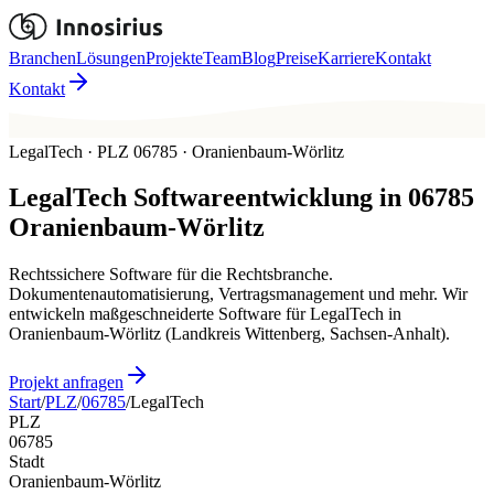
Branchen
Lösungen
Projekte
Team
Blog
Preise
Karriere
Kontakt
Kontakt
LegalTech · PLZ 06785 · Oranienbaum-Wörlitz
LegalTech
Softwareentwicklung in
06785
Oranienbaum-Wörlitz
Rechtssichere Software für die Rechtsbranche.
Dokumentenautomatisierung, Vertragsmanagement und mehr. Wir
entwickeln maßgeschneiderte Software für LegalTech in
Oranienbaum-Wörlitz (Landkreis Wittenberg, Sachsen-Anhalt).
Projekt anfragen
Start
/
PLZ
/
06785
/
LegalTech
PLZ
06785
Stadt
Oranienbaum-Wörlitz