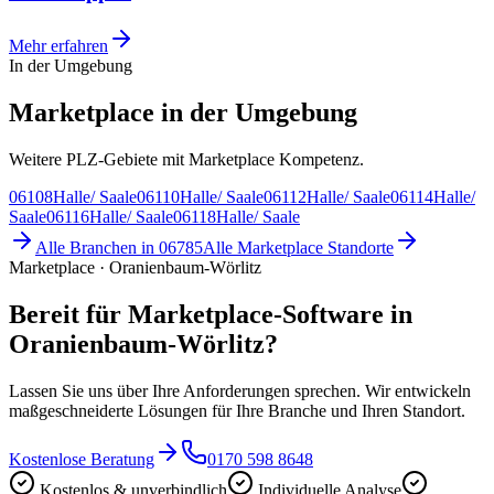
Mehr erfahren
In der Umgebung
Marketplace in der Umgebung
Weitere PLZ-Gebiete mit Marketplace Kompetenz.
06108
Halle/ Saale
06110
Halle/ Saale
06112
Halle/ Saale
06114
Halle/
Saale
06116
Halle/ Saale
06118
Halle/ Saale
Alle Branchen in
06785
Alle
Marketplace
Standorte
Marketplace · Oranienbaum-Wörlitz
Bereit für Marketplace-Software in
Oranienbaum-Wörlitz?
Lassen Sie uns über Ihre Anforderungen sprechen. Wir entwickeln
maßgeschneiderte Lösungen für Ihre Branche und Ihren Standort.
Kostenlose Beratung
0170 598 8648
Kostenlos & unverbindlich
Individuelle Analyse