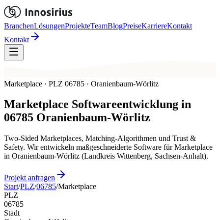
Branchen
Lösungen
Projekte
Team
Blog
Preise
Karriere
Kontakt
Kontakt
Marketplace · PLZ 06785 · Oranienbaum-Wörlitz
Marketplace
Softwareentwicklung in
06785
Oranienbaum-Wörlitz
Two-Sided Marketplaces, Matching-Algorithmen und Trust &
Safety. Wir entwickeln maßgeschneiderte Software für Marketplace
in Oranienbaum-Wörlitz (Landkreis Wittenberg, Sachsen-Anhalt).
Projekt anfragen
Start
/
PLZ
/
06785
/
Marketplace
PLZ
06785
Stadt