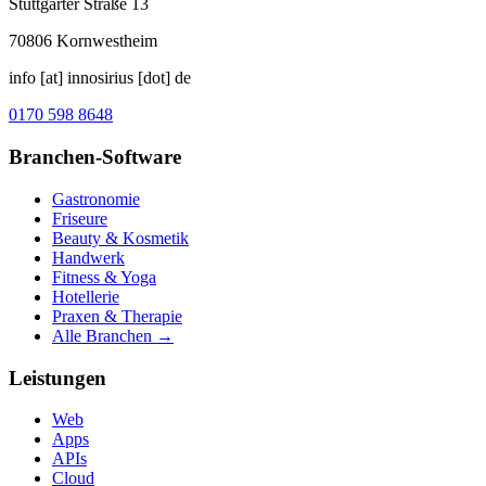
Stuttgarter Straße 13
70806
Kornwestheim
info [at] innosirius [dot] de
0170 598 8648
Branchen-Software
Gastronomie
Friseure
Beauty & Kosmetik
Handwerk
Fitness & Yoga
Hotellerie
Praxen & Therapie
Alle Branchen →
Leistungen
Web
Apps
APIs
Cloud