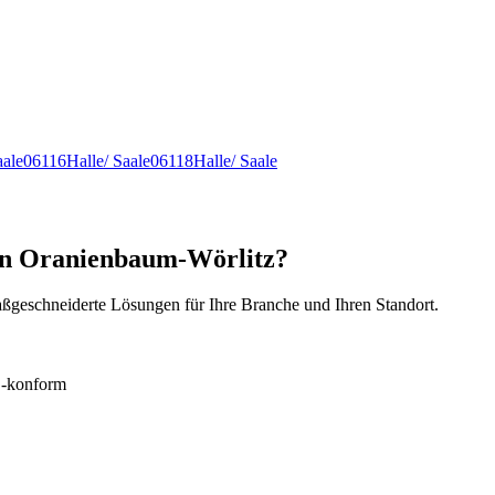
aale
06116
Halle/ Saale
06118
Halle/ Saale
 in Oranienbaum-Wörlitz?
ßgeschneiderte Lösungen für Ihre Branche und Ihren Standort.
konform