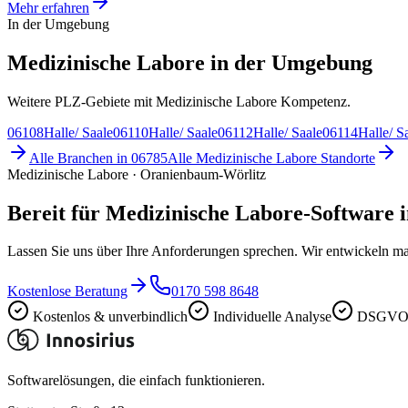
Mehr erfahren
In der Umgebung
Medizinische Labore in der Umgebung
Weitere PLZ-Gebiete mit Medizinische Labore Kompetenz.
06108
Halle/ Saale
06110
Halle/ Saale
06112
Halle/ Saale
06114
Halle/ S
Alle Branchen in
06785
Alle
Medizinische Labore
Standorte
Medizinische Labore · Oranienbaum-Wörlitz
Bereit für Medizinische Labore-Software
Lassen Sie uns über Ihre Anforderungen sprechen. Wir entwickeln ma
Kostenlose Beratung
0170 598 8648
Kostenlos & unverbindlich
Individuelle Analyse
DSGVO-
Softwarelösungen, die einfach funktionieren.