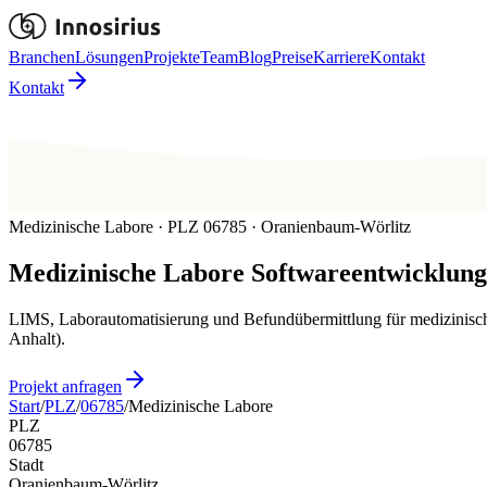
Branchen
Lösungen
Projekte
Team
Blog
Preise
Karriere
Kontakt
Kontakt
Medizinische Labore · PLZ 06785 · Oranienbaum-Wörlitz
Medizinische Labore
Softwareentwicklung
LIMS, Laborautomatisierung und Befundübermittlung für medizinisch
Anhalt).
Projekt anfragen
Start
/
PLZ
/
06785
/
Medizinische Labore
PLZ
06785
Stadt
Oranienbaum-Wörlitz