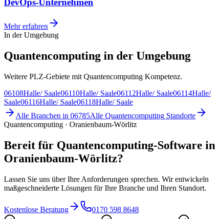
DevOps-Unternehmen
Mehr erfahren
In der Umgebung
Quantencomputing in der Umgebung
Weitere PLZ-Gebiete mit Quantencomputing Kompetenz.
06108
Halle/ Saale
06110
Halle/ Saale
06112
Halle/ Saale
06114
Halle/
Saale
06116
Halle/ Saale
06118
Halle/ Saale
Alle Branchen in
06785
Alle
Quantencomputing
Standorte
Quantencomputing · Oranienbaum-Wörlitz
Bereit für Quantencomputing-Software in
Oranienbaum-Wörlitz?
Lassen Sie uns über Ihre Anforderungen sprechen. Wir entwickeln
maßgeschneiderte Lösungen für Ihre Branche und Ihren Standort.
Kostenlose Beratung
0170 598 8648