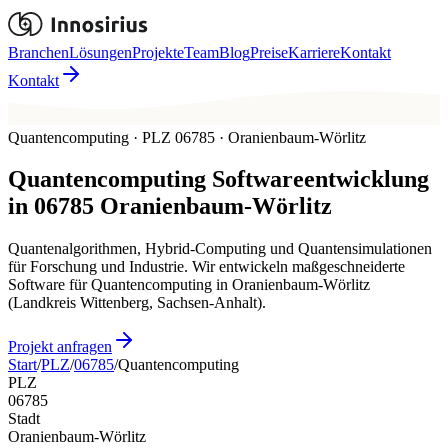
Branchen
Lösungen
Projekte
Team
Blog
Preise
Karriere
Kontakt
Kontakt
Quantencomputing · PLZ 06785 · Oranienbaum-Wörlitz
Quantencomputing
Softwareentwicklung
in
06785
Oranienbaum-Wörlitz
Quantenalgorithmen, Hybrid-Computing und Quantensimulationen
für Forschung und Industrie. Wir entwickeln maßgeschneiderte
Software für Quantencomputing in Oranienbaum-Wörlitz
(Landkreis Wittenberg, Sachsen-Anhalt).
Projekt anfragen
Start
/
PLZ
/
06785
/
Quantencomputing
PLZ
06785
Stadt
Oranienbaum-Wörlitz