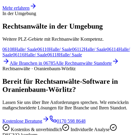
Mehr erfahren
In der Umgebung
Rechtsanwälte in der Umgebung
Weitere PLZ-Gebiete mit Rechtsanwälte Kompetenz.
06108
Halle/ Saale
06110
Halle/ Saale
06112
Halle/ Saale
06114
Halle/
Saale
06116
Halle/ Saale
06118
Halle/ Saale
Alle Branchen in
06785
Alle
Rechtsanwälte
Standorte
Rechtsanwälte · Oranienbaum-Wörlitz
Bereit für Rechtsanwälte-Software in
Oranienbaum-Wörlitz?
Lassen Sie uns über Ihre Anforderungen sprechen. Wir entwickeln
maßgeschneiderte Lösungen für Ihre Branche und Ihren Standort.
Kostenlose Beratung
0170 598 8648
Kostenlos & unverbindlich
Individuelle Analyse
DSGVO-konform