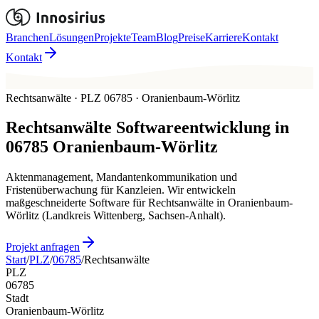
Branchen
Lösungen
Projekte
Team
Blog
Preise
Karriere
Kontakt
Kontakt
Rechtsanwälte · PLZ 06785 · Oranienbaum-Wörlitz
Rechtsanwälte
Softwareentwicklung in
06785
Oranienbaum-Wörlitz
Aktenmanagement, Mandantenkommunikation und
Fristenüberwachung für Kanzleien. Wir entwickeln
maßgeschneiderte Software für Rechtsanwälte in Oranienbaum-
Wörlitz (Landkreis Wittenberg, Sachsen-Anhalt).
Projekt anfragen
Start
/
PLZ
/
06785
/
Rechtsanwälte
PLZ
06785
Stadt
Oranienbaum-Wörlitz