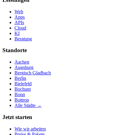
Web
Apps
APIs
Cloud
KI
Beratung
Standorte
Aachen
Augsburg
Bergisch Gladbach
Berlin
Bielefeld
Bochum
Bonn
Bottrop
Alle Städte →
Jetzt starten
Wie wir arbeiten
Preise & Pakete