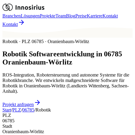
Branchen
Lösungen
Projekte
Team
Blog
Preise
Karriere
Kontakt
Kontakt
Robotik · PLZ 06785 · Oranienbaum-Wörlitz
Robotik
Softwareentwicklung in
06785
Oranienbaum-Wörlitz
ROS-Integration, Robotersteuerung und autonome Systeme für die
Robotikbranche. Wir entwickeln maßgeschneiderte Software für
Robotik in Oranienbaum-Wörlitz (Landkreis Wittenberg, Sachsen-
Anhalt).
Projekt anfragen
Start
/
PLZ
/
06785
/
Robotik
PLZ
06785
Stadt
Oranienbaum-Wörlitz