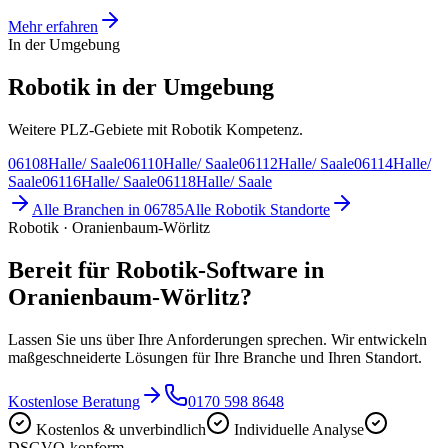
Mehr erfahren
In der Umgebung
Robotik in der Umgebung
Weitere PLZ-Gebiete mit Robotik Kompetenz.
06108
Halle/ Saale
06110
Halle/ Saale
06112
Halle/ Saale
06114
Halle/
Saale
06116
Halle/ Saale
06118
Halle/ Saale
Alle Branchen in
06785
Alle
Robotik
Standorte
Robotik · Oranienbaum-Wörlitz
Bereit für Robotik-Software in
Oranienbaum-Wörlitz?
Lassen Sie uns über Ihre Anforderungen sprechen. Wir entwickeln
maßgeschneiderte Lösungen für Ihre Branche und Ihren Standort.
Kostenlose Beratung
0170 598 8648
Kostenlos & unverbindlich
Individuelle Analyse
DSGVO-konform