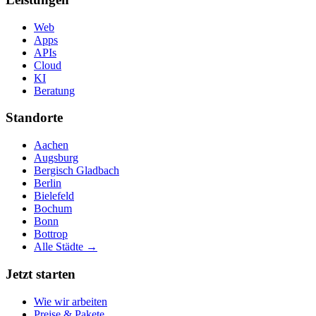
Web
Apps
APIs
Cloud
KI
Beratung
Standorte
Aachen
Augsburg
Bergisch Gladbach
Berlin
Bielefeld
Bochum
Bonn
Bottrop
Alle Städte →
Jetzt starten
Wie wir arbeiten
Preise & Pakete