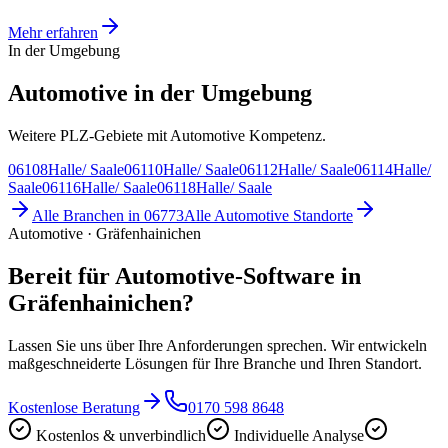
Mehr erfahren
In der Umgebung
Automotive in der Umgebung
Weitere PLZ-Gebiete mit Automotive Kompetenz.
06108
Halle/ Saale
06110
Halle/ Saale
06112
Halle/ Saale
06114
Halle/
Saale
06116
Halle/ Saale
06118
Halle/ Saale
Alle Branchen in
06773
Alle
Automotive
Standorte
Automotive · Gräfenhainichen
Bereit für Automotive-Software in
Gräfenhainichen?
Lassen Sie uns über Ihre Anforderungen sprechen. Wir entwickeln
maßgeschneiderte Lösungen für Ihre Branche und Ihren Standort.
Kostenlose Beratung
0170 598 8648
Kostenlos & unverbindlich
Individuelle Analyse