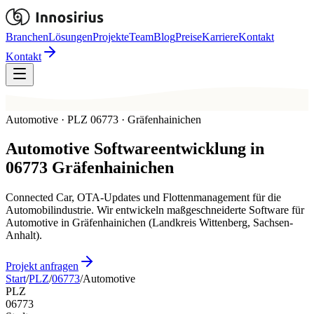
Branchen
Lösungen
Projekte
Team
Blog
Preise
Karriere
Kontakt
Kontakt
Automotive · PLZ 06773 · Gräfenhainichen
Automotive
Softwareentwicklung in
06773
Gräfenhainichen
Connected Car, OTA-Updates und Flottenmanagement für die
Automobilindustrie. Wir entwickeln maßgeschneiderte Software für
Automotive in Gräfenhainichen (Landkreis Wittenberg, Sachsen-
Anhalt).
Projekt anfragen
Start
/
PLZ
/
06773
/
Automotive
PLZ
06773