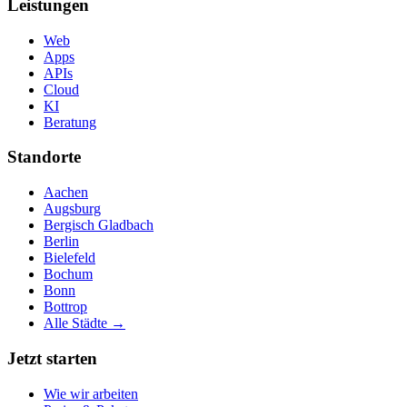
Leistungen
Web
Apps
APIs
Cloud
KI
Beratung
Standorte
Aachen
Augsburg
Bergisch Gladbach
Berlin
Bielefeld
Bochum
Bonn
Bottrop
Alle Städte →
Jetzt starten
Wie wir arbeiten