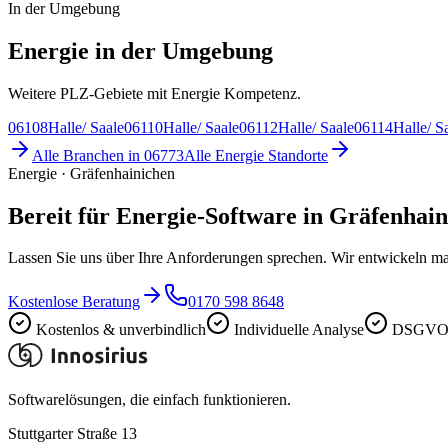
In der Umgebung
Energie in der Umgebung
Weitere PLZ-Gebiete mit Energie Kompetenz.
06108
Halle/ Saale
06110
Halle/ Saale
06112
Halle/ Saale
06114
Halle/ S
Alle Branchen in
06773
Alle
Energie
Standorte
Energie · Gräfenhainichen
Bereit für Energie-Software in Gräfenhai
Lassen Sie uns über Ihre Anforderungen sprechen. Wir entwickeln ma
Kostenlose Beratung
0170 598 8648
Kostenlos & unverbindlich
Individuelle Analyse
DSGVO-
Softwarelösungen, die einfach funktionieren.
Stuttgarter Straße 13