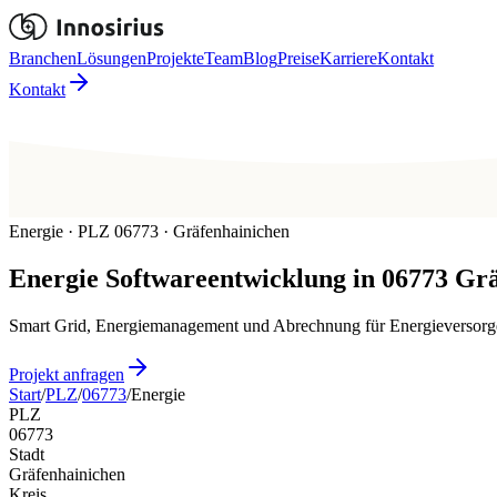
Branchen
Lösungen
Projekte
Team
Blog
Preise
Karriere
Kontakt
Kontakt
Energie · PLZ 06773 · Gräfenhainichen
Energie
Softwareentwicklung in
06773
Grä
Smart Grid, Energiemanagement und Abrechnung für Energieversorger
Projekt anfragen
Start
/
PLZ
/
06773
/
Energie
PLZ
06773
Stadt
Gräfenhainichen
Kreis