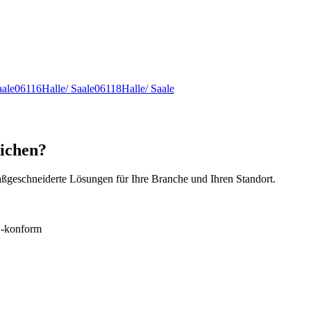
aale
06116
Halle/ Saale
06118
Halle/ Saale
nichen?
ßgeschneiderte Lösungen für Ihre Branche und Ihren Standort.
konform