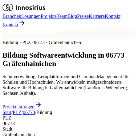
Branchen
Lösungen
Projekte
Team
Blog
Preise
Karriere
Kontakt
Kontakt
Bildung · PLZ 06773 · Gräfenhainichen
Bildung
Softwareentwicklung in
06773
Gräfenhainichen
Schulverwaltung, Lernplattformen und Campus-Management für
Schulen und Hochschulen. Wir entwickeln maßgeschneiderte
Software für Bildung in Gräfenhainichen (Landkreis Wittenberg,
Sachsen-Anhalt).
Projekt anfragen
Start
/
PLZ
/
06773
/
Bildung
PLZ
06773
Stadt
Gräfenhainichen