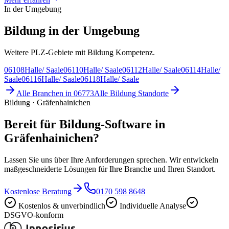
In der Umgebung
Bildung in der Umgebung
Weitere PLZ-Gebiete mit Bildung Kompetenz.
06108
Halle/ Saale
06110
Halle/ Saale
06112
Halle/ Saale
06114
Halle/
Saale
06116
Halle/ Saale
06118
Halle/ Saale
Alle Branchen in
06773
Alle
Bildung
Standorte
Bildung · Gräfenhainichen
Bereit für Bildung-Software in
Gräfenhainichen?
Lassen Sie uns über Ihre Anforderungen sprechen. Wir entwickeln
maßgeschneiderte Lösungen für Ihre Branche und Ihren Standort.
Kostenlose Beratung
0170 598 8648
Kostenlos & unverbindlich
Individuelle Analyse
DSGVO-konform