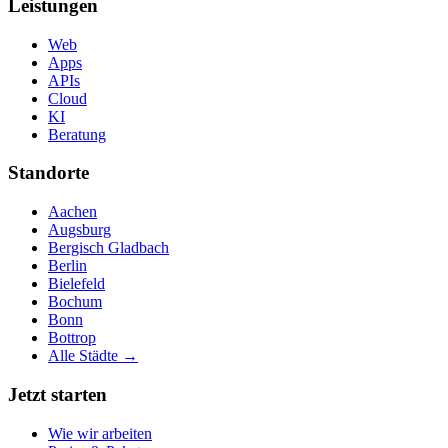
Leistungen
Web
Apps
APIs
Cloud
KI
Beratung
Standorte
Aachen
Augsburg
Bergisch Gladbach
Berlin
Bielefeld
Bochum
Bonn
Bottrop
Alle Städte →
Jetzt starten
Wie wir arbeiten