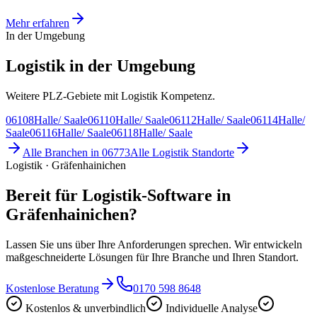
Mehr erfahren
In der Umgebung
Logistik in der Umgebung
Weitere PLZ-Gebiete mit Logistik Kompetenz.
06108
Halle/ Saale
06110
Halle/ Saale
06112
Halle/ Saale
06114
Halle/
Saale
06116
Halle/ Saale
06118
Halle/ Saale
Alle Branchen in
06773
Alle
Logistik
Standorte
Logistik · Gräfenhainichen
Bereit für Logistik-Software in
Gräfenhainichen?
Lassen Sie uns über Ihre Anforderungen sprechen. Wir entwickeln
maßgeschneiderte Lösungen für Ihre Branche und Ihren Standort.
Kostenlose Beratung
0170 598 8648
Kostenlos & unverbindlich
Individuelle Analyse