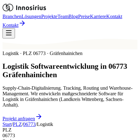
Branchen
Lösungen
Projekte
Team
Blog
Preise
Karriere
Kontakt
Kontakt
Logistik · PLZ 06773 · Gräfenhainichen
Logistik
Softwareentwicklung in
06773
Gräfenhainichen
Supply-Chain-Digitalisierung. Tracking, Routing und Warehouse-
Management. Wir entwickeln maßgeschneiderte Software für
Logistik in Gräfenhainichen (Landkreis Wittenberg, Sachsen-
Anhalt).
Projekt anfragen
Start
/
PLZ
/
06773
/
Logistik
PLZ
06773