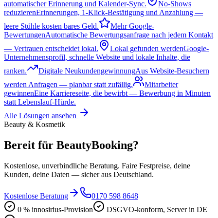
automatischer Erinnerung und Kalender-Sync.
No-Shows
reduzieren
Erinnerungen, 1-Klick-Bestätigung und Anzahlung —
leere Stühle kosten bares Geld.
Mehr Google-
Bewertungen
Automatische Bewertungsanfrage nach jedem Kontakt
— Vertrauen entscheidet lokal.
Lokal gefunden werden
Google-
Unternehmensprofil, schnelle Website und lokale Inhalte, die
ranken.
Digitale Neukundengewinnung
Aus Website-Besuchern
werden Anfragen — planbar statt zufällig.
Mitarbeiter
gewinnen
Eine Karriereseite, die bewirbt — Bewerbung in Minuten
statt Lebenslauf-Hürde.
Alle Lösungen ansehen
Beauty & Kosmetik
Bereit für BeautyBooking?
Kostenlose, unverbindliche Beratung. Faire Festpreise, deine
Kunden, deine Daten — sicher aus Deutschland.
Kostenlose Beratung
0170 598 8648
0 % innosirius-Provision
DSGVO-konform, Server in DE