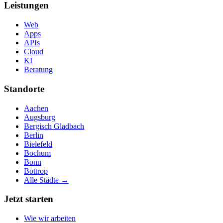
Leistungen
Web
Apps
APIs
Cloud
KI
Beratung
Standorte
Aachen
Augsburg
Bergisch Gladbach
Berlin
Bielefeld
Bochum
Bonn
Bottrop
Alle Städte →
Jetzt starten
Wie wir arbeiten