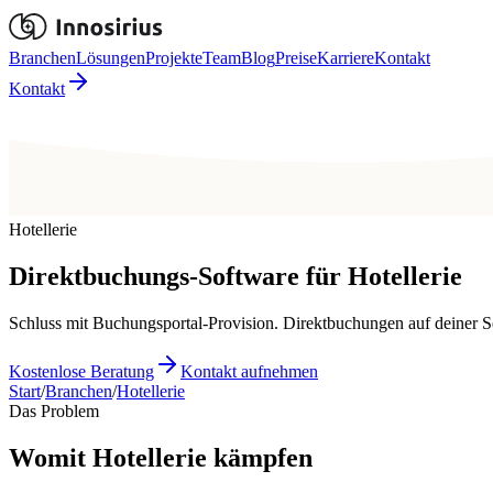
Branchen
Lösungen
Projekte
Team
Blog
Preise
Karriere
Kontakt
Kontakt
Hotellerie
Direktbuchungs-Software für Hotellerie
Schluss mit Buchungsportal-Provision. Direktbuchungen auf deiner Se
Kostenlose Beratung
Kontakt aufnehmen
Start
/
Branchen
/
Hotellerie
Das Problem
Womit Hotellerie kämpfen