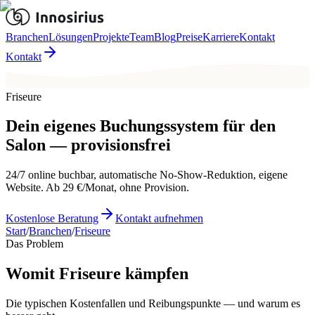
Branchen
Lösungen
Projekte
Team
Blog
Preise
Karriere
Kontakt
Kontakt
Friseure
Dein eigenes Buchungssystem für den
Salon — provisionsfrei
24/7 online buchbar, automatische No-Show-Reduktion, eigene
Website. Ab 29 €/Monat, ohne Provision.
Kostenlose Beratung
Kontakt aufnehmen
Start
/
Branchen
/
Friseure
Das Problem
Womit Friseure kämpfen
Die typischen Kostenfallen und Reibungspunkte — und warum es