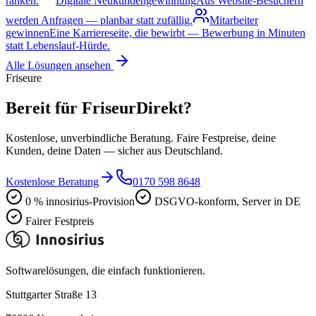
ranken.
Digitale Neukundengewinnung
Aus Website-Besuchern
werden Anfragen — planbar statt zufällig.
Mitarbeiter
gewinnen
Eine Karriereseite, die bewirbt — Bewerbung in Minuten
statt Lebenslauf-Hürde.
Alle Lösungen ansehen
Friseure
Bereit für FriseurDirekt?
Kostenlose, unverbindliche Beratung. Faire Festpreise, deine
Kunden, deine Daten — sicher aus Deutschland.
Kostenlose Beratung
0170 598 8648
0 % innosirius-Provision
DSGVO-konform, Server in DE
Fairer Festpreis
Softwarelösungen, die einfach funktionieren.
Stuttgarter Straße 13