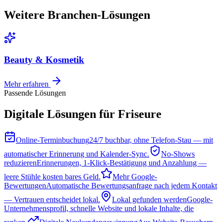
Weitere Branchen-Lösungen
Beauty & Kosmetik
Mehr erfahren
Passende Lösungen
Digitale Lösungen für Friseure
Online-Terminbuchung
24/7 buchbar, ohne Telefon-Stau — mit
automatischer Erinnerung und Kalender-Sync.
No-Shows
reduzieren
Erinnerungen, 1-Klick-Bestätigung und Anzahlung —
leere Stühle kosten bares Geld.
Mehr Google-
Bewertungen
Automatische Bewertungsanfrage nach jedem Kontakt
— Vertrauen entscheidet lokal.
Lokal gefunden werden
Google-
Unternehmensprofil, schnelle Website und lokale Inhalte, die