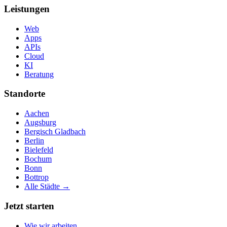
Leistungen
Web
Apps
APIs
Cloud
KI
Beratung
Standorte
Aachen
Augsburg
Bergisch Gladbach
Berlin
Bielefeld
Bochum
Bonn
Bottrop
Alle Städte →
Jetzt starten
Wie wir arbeiten