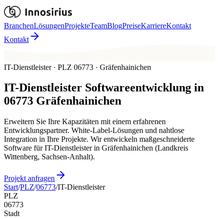
Branchen
Lösungen
Projekte
Team
Blog
Preise
Karriere
Kontakt
Kontakt
IT-Dienstleister · PLZ 06773 · Gräfenhainichen
IT-Dienstleister
Softwareentwicklung in
06773
Gräfenhainichen
Erweitern Sie Ihre Kapazitäten mit einem erfahrenen
Entwicklungspartner. White-Label-Lösungen und nahtlose
Integration in Ihre Projekte. Wir entwickeln maßgeschneiderte
Software für IT-Dienstleister in Gräfenhainichen (Landkreis
Wittenberg, Sachsen-Anhalt).
Projekt anfragen
Start
/
PLZ
/
06773
/
IT-Dienstleister
PLZ
06773
Stadt