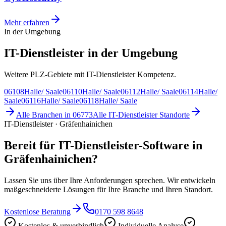
Mehr erfahren
In der Umgebung
IT-Dienstleister in der Umgebung
Weitere PLZ-Gebiete mit IT-Dienstleister Kompetenz.
06108
Halle/ Saale
06110
Halle/ Saale
06112
Halle/ Saale
06114
Halle/
Saale
06116
Halle/ Saale
06118
Halle/ Saale
Alle Branchen in
06773
Alle
IT-Dienstleister
Standorte
IT-Dienstleister · Gräfenhainichen
Bereit für IT-Dienstleister-Software in
Gräfenhainichen?
Lassen Sie uns über Ihre Anforderungen sprechen. Wir entwickeln
maßgeschneiderte Lösungen für Ihre Branche und Ihren Standort.
Kostenlose Beratung
0170 598 8648
Kostenlos & unverbindlich
Individuelle Analyse