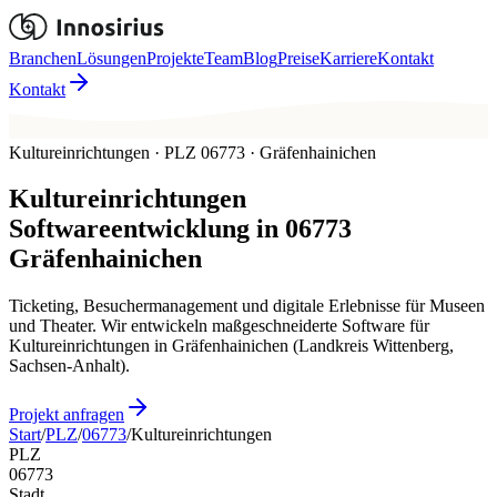
Branchen
Lösungen
Projekte
Team
Blog
Preise
Karriere
Kontakt
Kontakt
Kultureinrichtungen · PLZ 06773 · Gräfenhainichen
Kultureinrichtungen
Softwareentwicklung in
06773
Gräfenhainichen
Ticketing, Besuchermanagement und digitale Erlebnisse für Museen
und Theater. Wir entwickeln maßgeschneiderte Software für
Kultureinrichtungen in Gräfenhainichen (Landkreis Wittenberg,
Sachsen-Anhalt).
Projekt anfragen
Start
/
PLZ
/
06773
/
Kultureinrichtungen
PLZ
06773
Stadt