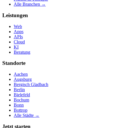
Alle Branchen →
Leistungen
Web
Apps
APIs
Cloud
KI
Beratung
Standorte
Aachen
Augsburg
Bergisch Gladbach
Berlin
Bielefeld
Bochum
Bonn
Bottrop
Alle Städte →
Jetzt starten