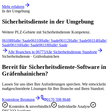
Mehr erfahren
In der Umgebung
Sicherheitsdienste in der Umgebung
Weitere PLZ-Gebiete mit Sicherheitsdienste Kompetenz.
06108
Halle/ Saale
06110
Halle/ Saale
06112
Halle/ Saale
06114
Halle/
Saale
06116
Halle/ Saale
06118
Halle/ Saale
Alle Branchen in
06773
Alle
Sicherheitsdienste
Standorte
Sicherheitsdienste · Gräfenhainichen
Bereit für Sicherheitsdienste-Software in
Gräfenhainichen?
Lassen Sie uns über Ihre Anforderungen sprechen. Wir entwickeln
maßgeschneiderte Lösungen für Ihre Branche und Ihren Standort.
Kostenlose Beratung
0170 598 8648
Kostenlos & unverbindlich
Individuelle Analyse
DSGVO-konform