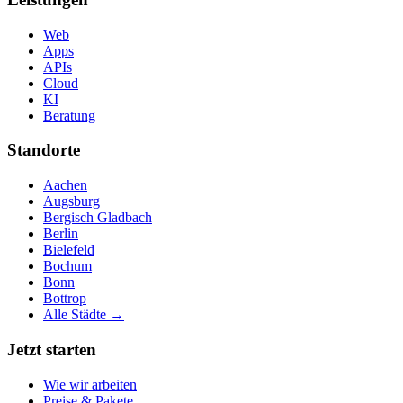
Web
Apps
APIs
Cloud
KI
Beratung
Standorte
Aachen
Augsburg
Bergisch Gladbach
Berlin
Bielefeld
Bochum
Bonn
Bottrop
Alle Städte →
Jetzt starten
Wie wir arbeiten
Preise & Pakete