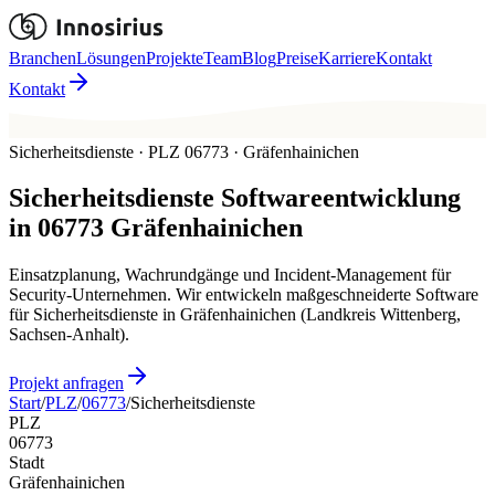
Branchen
Lösungen
Projekte
Team
Blog
Preise
Karriere
Kontakt
Kontakt
Sicherheitsdienste · PLZ 06773 · Gräfenhainichen
Sicherheitsdienste
Softwareentwicklung
in
06773
Gräfenhainichen
Einsatzplanung, Wachrundgänge und Incident-Management für
Security-Unternehmen. Wir entwickeln maßgeschneiderte Software
für Sicherheitsdienste in Gräfenhainichen (Landkreis Wittenberg,
Sachsen-Anhalt).
Projekt anfragen
Start
/
PLZ
/
06773
/
Sicherheitsdienste
PLZ
06773
Stadt
Gräfenhainichen