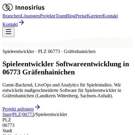
Branchen
Lösungen
Projekte
Team
Blog
Preise
Karriere
Kontakt
Kontakt
Spieleentwickler · PLZ 06773 · Gräfenhainichen
Spieleentwickler
Softwareentwicklung in
06773
Gräfenhainichen
Game-Backend, LiveOps und Analytics für Spielestudios. Wir
entwickeln maßgeschneiderte Software für Spieleentwickler in
Gräfenhainichen (Landkreis Wittenberg, Sachsen-Anhalt).
Projekt anfragen
Start
/
PLZ
/
06773
/
Spieleentwickler
PLZ
06773
Stadt