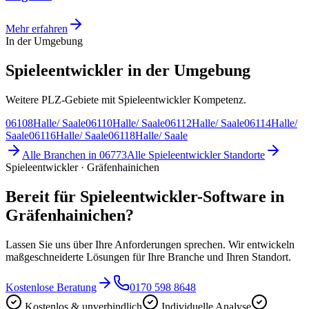
Mehr erfahren
In der Umgebung
Spieleentwickler in der Umgebung
Weitere PLZ-Gebiete mit Spieleentwickler Kompetenz.
06108
Halle/ Saale
06110
Halle/ Saale
06112
Halle/ Saale
06114
Halle/
Saale
06116
Halle/ Saale
06118
Halle/ Saale
Alle Branchen in
06773
Alle
Spieleentwickler
Standorte
Spieleentwickler · Gräfenhainichen
Bereit für Spieleentwickler-Software in
Gräfenhainichen?
Lassen Sie uns über Ihre Anforderungen sprechen. Wir entwickeln
maßgeschneiderte Lösungen für Ihre Branche und Ihren Standort.
Kostenlose Beratung
0170 598 8648
Kostenlos & unverbindlich
Individuelle Analyse