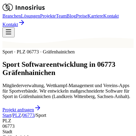
Branchen
Lösungen
Projekte
Team
Blog
Preise
Karriere
Kontakt
Kontakt
Sport · PLZ 06773 · Gräfenhainichen
Sport
Softwareentwicklung in
06773
Gräfenhainichen
Mitgliederverwaltung, Wettkampf-Management und Vereins-Apps
für Sportverbände. Wir entwickeln maßgeschneiderte Software für
Sport in Gräfenhainichen (Landkreis Wittenberg, Sachsen-Anhalt).
Projekt anfragen
Start
/
PLZ
/
06773
/
Sport
PLZ
06773
Stadt