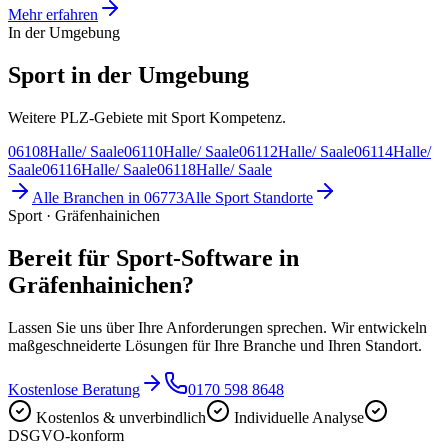
Mehr erfahren
In der Umgebung
Sport in der Umgebung
Weitere PLZ-Gebiete mit Sport Kompetenz.
06108
Halle/ Saale
06110
Halle/ Saale
06112
Halle/ Saale
06114
Halle/
Saale
06116
Halle/ Saale
06118
Halle/ Saale
Alle Branchen in
06773
Alle
Sport
Standorte
Sport · Gräfenhainichen
Bereit für Sport-Software in
Gräfenhainichen?
Lassen Sie uns über Ihre Anforderungen sprechen. Wir entwickeln
maßgeschneiderte Lösungen für Ihre Branche und Ihren Standort.
Kostenlose Beratung
0170 598 8648
Kostenlos & unverbindlich
Individuelle Analyse
DSGVO-konform