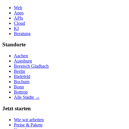
Web
Apps
APIs
Cloud
KI
Beratung
Standorte
Aachen
Augsburg
Bergisch Gladbach
Berlin
Bielefeld
Bochum
Bonn
Bottrop
Alle Städte →
Jetzt starten
Wie wir arbeiten
Preise & Pakete