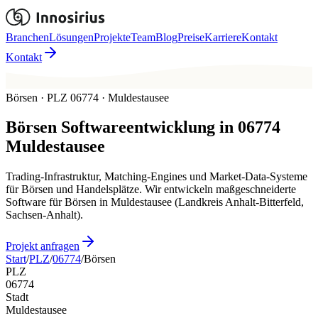
Branchen
Lösungen
Projekte
Team
Blog
Preise
Karriere
Kontakt
Kontakt
Börsen · PLZ 06774 · Muldestausee
Börsen
Softwareentwicklung in
06774
Muldestausee
Trading-Infrastruktur, Matching-Engines und Market-Data-Systeme
für Börsen und Handelsplätze. Wir entwickeln maßgeschneiderte
Software für Börsen in Muldestausee (Landkreis Anhalt-Bitterfeld,
Sachsen-Anhalt).
Projekt anfragen
Start
/
PLZ
/
06774
/
Börsen
PLZ
06774
Stadt
Muldestausee