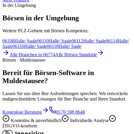
In der Umgebung
Börsen in der Umgebung
Weitere PLZ-Gebiete mit Börsen Kompetenz.
06108
Halle/ Saale
06110
Halle/ Saale
06112
Halle/ Saale
06114
Halle/
Saale
06116
Halle/ Saale
06118
Halle/ Saale
Alle Branchen in
06774
Alle
Börsen
Standorte
Börsen · Muldestausee
Bereit für Börsen-Software in
Muldestausee?
Lassen Sie uns über Ihre Anforderungen sprechen. Wir entwickeln
maßgeschneiderte Lösungen für Ihre Branche und Ihren Standort.
Kostenlose Beratung
0170 598 8648
Kostenlos & unverbindlich
Individuelle Analyse
DSGVO-konform