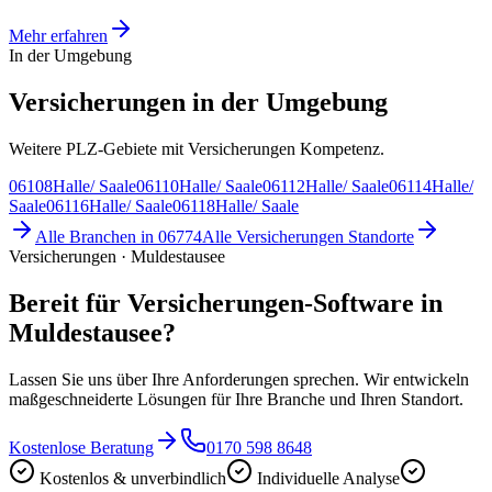
Mehr erfahren
In der Umgebung
Versicherungen in der Umgebung
Weitere PLZ-Gebiete mit Versicherungen Kompetenz.
06108
Halle/ Saale
06110
Halle/ Saale
06112
Halle/ Saale
06114
Halle/
Saale
06116
Halle/ Saale
06118
Halle/ Saale
Alle Branchen in
06774
Alle
Versicherungen
Standorte
Versicherungen · Muldestausee
Bereit für Versicherungen-Software in
Muldestausee?
Lassen Sie uns über Ihre Anforderungen sprechen. Wir entwickeln
maßgeschneiderte Lösungen für Ihre Branche und Ihren Standort.
Kostenlose Beratung
0170 598 8648
Kostenlos & unverbindlich
Individuelle Analyse