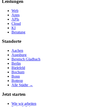
Leistungen
Web
Apps
APIs
Cloud
KI
Beratung
Standorte
Aachen
Augsburg
Bergisch Gladbach
Berlin
Bielefeld
Bochum
Bonn
Bottrop
Alle Städte →
Jetzt starten
Wie wir arbeiten