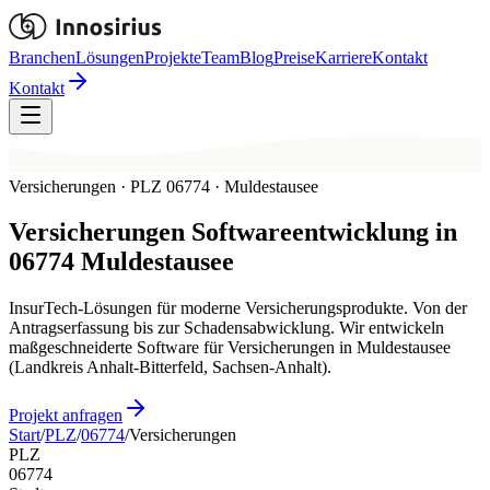
Branchen
Lösungen
Projekte
Team
Blog
Preise
Karriere
Kontakt
Kontakt
Versicherungen · PLZ 06774 · Muldestausee
Versicherungen
Softwareentwicklung in
06774
Muldestausee
InsurTech-Lösungen für moderne Versicherungsprodukte. Von der
Antragserfassung bis zur Schadensabwicklung. Wir entwickeln
maßgeschneiderte Software für Versicherungen in Muldestausee
(Landkreis Anhalt-Bitterfeld, Sachsen-Anhalt).
Projekt anfragen
Start
/
PLZ
/
06774
/
Versicherungen
PLZ
06774