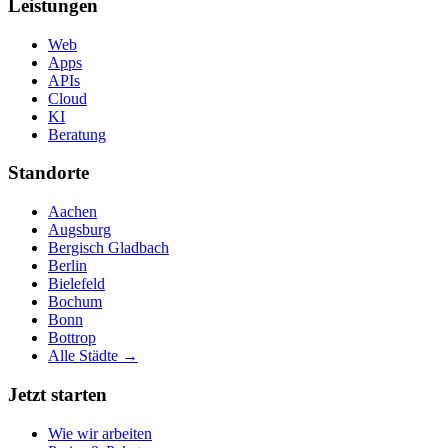
Leistungen
Web
Apps
APIs
Cloud
KI
Beratung
Standorte
Aachen
Augsburg
Bergisch Gladbach
Berlin
Bielefeld
Bochum
Bonn
Bottrop
Alle Städte →
Jetzt starten
Wie wir arbeiten