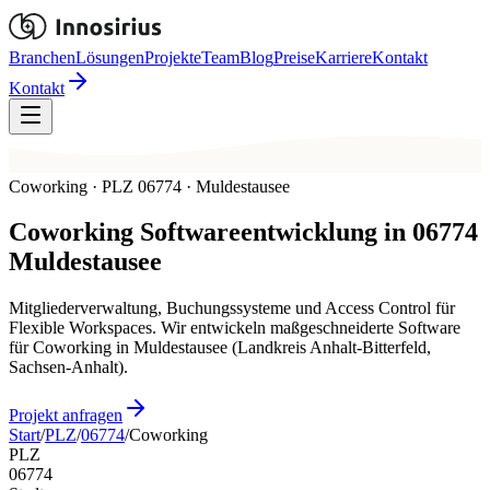
Branchen
Lösungen
Projekte
Team
Blog
Preise
Karriere
Kontakt
Kontakt
Coworking · PLZ 06774 · Muldestausee
Coworking
Softwareentwicklung in
06774
Muldestausee
Mitgliederverwaltung, Buchungssysteme und Access Control für
Flexible Workspaces. Wir entwickeln maßgeschneiderte Software
für Coworking in Muldestausee (Landkreis Anhalt-Bitterfeld,
Sachsen-Anhalt).
Projekt anfragen
Start
/
PLZ
/
06774
/
Coworking
PLZ
06774