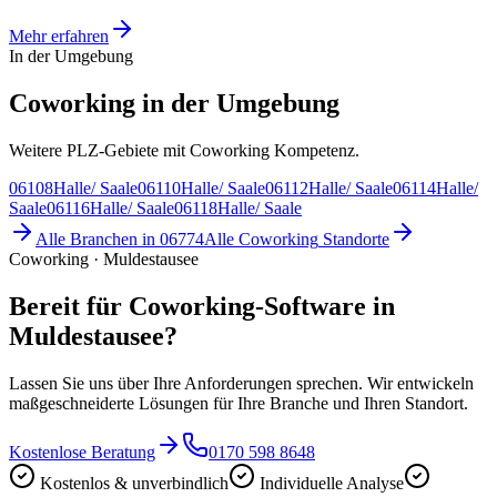
Mehr erfahren
In der Umgebung
Coworking in der Umgebung
Weitere PLZ-Gebiete mit Coworking Kompetenz.
06108
Halle/ Saale
06110
Halle/ Saale
06112
Halle/ Saale
06114
Halle/
Saale
06116
Halle/ Saale
06118
Halle/ Saale
Alle Branchen in
06774
Alle
Coworking
Standorte
Coworking · Muldestausee
Bereit für Coworking-Software in
Muldestausee?
Lassen Sie uns über Ihre Anforderungen sprechen. Wir entwickeln
maßgeschneiderte Lösungen für Ihre Branche und Ihren Standort.
Kostenlose Beratung
0170 598 8648
Kostenlos & unverbindlich
Individuelle Analyse