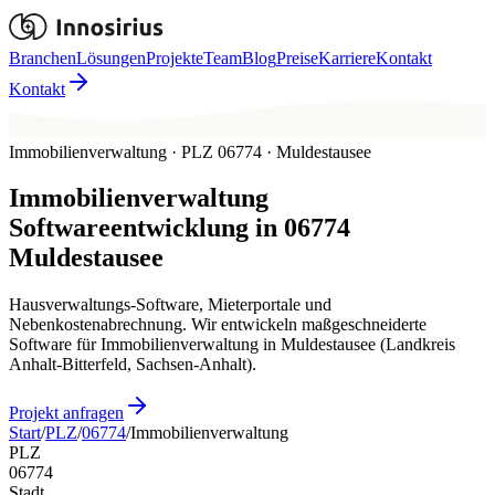
Branchen
Lösungen
Projekte
Team
Blog
Preise
Karriere
Kontakt
Kontakt
Immobilienverwaltung · PLZ 06774 · Muldestausee
Immobilienverwaltung
Softwareentwicklung in
06774
Muldestausee
Hausverwaltungs-Software, Mieterportale und
Nebenkostenabrechnung. Wir entwickeln maßgeschneiderte
Software für Immobilienverwaltung in Muldestausee (Landkreis
Anhalt-Bitterfeld, Sachsen-Anhalt).
Projekt anfragen
Start
/
PLZ
/
06774
/
Immobilienverwaltung
PLZ
06774
Stadt