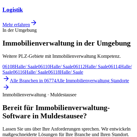
Logistik
Mehr erfahren
In der Umgebung
Immobilienverwaltung in der Umgebung
Weitere PLZ-Gebiete mit Immobilienverwaltung Kompetenz.
06108
Halle/ Saale
06110
Halle/ Saale
06112
Halle/ Saale
06114
Halle/
Saale
06116
Halle/ Saale
06118
Halle/ Saale
Alle Branchen in
06774
Alle
Immobilienverwaltung
Standorte
Immobilienverwaltung · Muldestausee
Bereit für Immobilienverwaltung-
Software in Muldestausee?
Lassen Sie uns über Ihre Anforderungen sprechen. Wir entwickeln
maßgeschneiderte Lösungen für Ihre Branche und Ihren Standort.