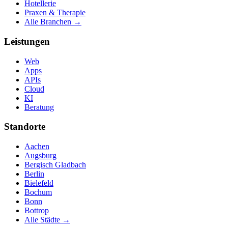
Hotellerie
Praxen & Therapie
Alle Branchen →
Leistungen
Web
Apps
APIs
Cloud
KI
Beratung
Standorte
Aachen
Augsburg
Bergisch Gladbach
Berlin
Bielefeld
Bochum
Bonn
Bottrop
Alle Städte →