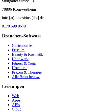
Stuttgarter Straße 13
70806
Kornwestheim
info [at] innosirius [dot] de
0170 598 8648
Branchen-Software
Gastronomie
Friseure
Beauty & Kosmetik
Handwerk
Fitness & Yoga
Hotellerie
Praxen & Therapie
Alle Branchen →
Leistungen
Web
Apps
APIs
Cloud