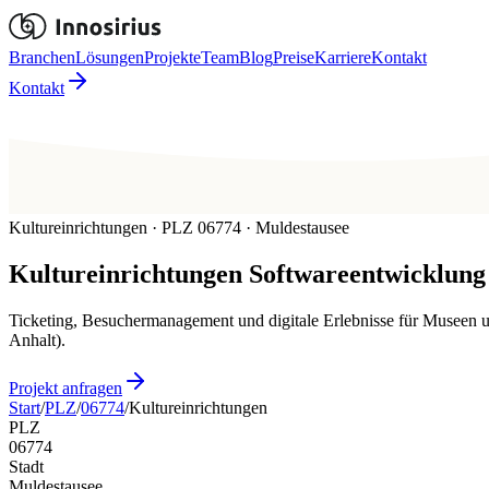
Branchen
Lösungen
Projekte
Team
Blog
Preise
Karriere
Kontakt
Kontakt
Kultureinrichtungen · PLZ 06774 · Muldestausee
Kultureinrichtungen
Softwareentwicklung
Ticketing, Besuchermanagement und digitale Erlebnisse für Museen u
Anhalt).
Projekt anfragen
Start
/
PLZ
/
06774
/
Kultureinrichtungen
PLZ
06774
Stadt
Muldestausee