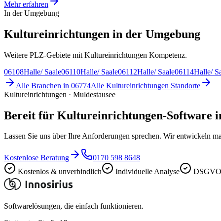
Mehr erfahren
In der Umgebung
Kultureinrichtungen in der Umgebung
Weitere PLZ-Gebiete mit Kultureinrichtungen Kompetenz.
06108
Halle/ Saale
06110
Halle/ Saale
06112
Halle/ Saale
06114
Halle/ S
Alle Branchen in
06774
Alle
Kultureinrichtungen
Standorte
Kultureinrichtungen · Muldestausee
Bereit für Kultureinrichtungen-Software 
Lassen Sie uns über Ihre Anforderungen sprechen. Wir entwickeln ma
Kostenlose Beratung
0170 598 8648
Kostenlos & unverbindlich
Individuelle Analyse
DSGVO-
Softwarelösungen, die einfach funktionieren.