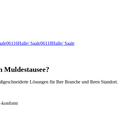
aale
06116
Halle/ Saale
06118
Halle/ Saale
in Muldestausee?
ßgeschneiderte Lösungen für Ihre Branche und Ihren Standort.
konform